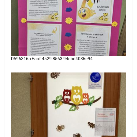
D596316a Eaaf 4529 8563 94ebd4036e94