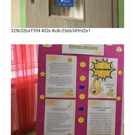
329b32bd F394 402e Ac8c Ebbb349fd2e1