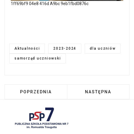
1ff69bf9 04e8 416d A9bc 9eb1fbd0876c
Aktualności
2023-2024
dla uczniów
samorząd uczniowski
POPRZEDNIA STRONA: DZIEŃ PLUSZOWEGO MI
NASTĘPNA STRONA
POPRZEDNIA
NASTĘPNA