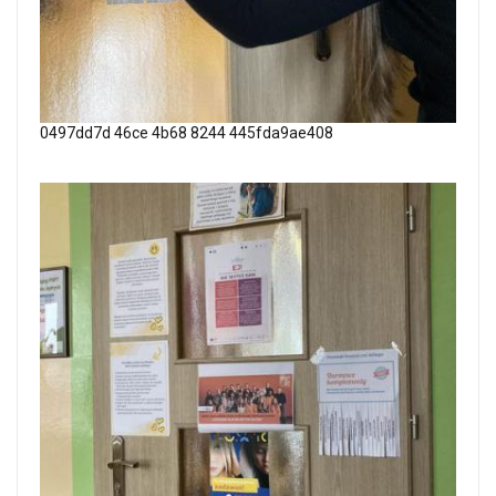
0497dd7d 46ce 4b68 8244 445fda9ae408