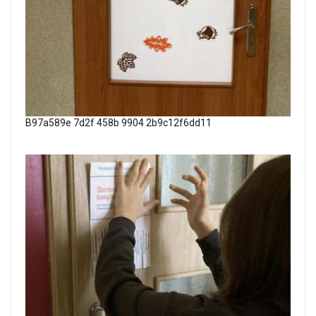
B97a589e 7d2f 458b 9904 2b9c12f6dd11