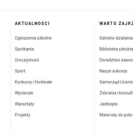
AKTUALNOŚCI
WARTO ZAJR
Ogłoszenia szkolne
Szkolne działani
Spotkania
Biblioteka szkoln
Uroczystości
Doradztwo zawo
Sport
Nasze sukcesy
Konkursy i festiwale
Samorząd Ucznio
Wycieczki
Zebrania i konsult
Warsztaty
Jadłospis
Projekty
Materiały do pobr