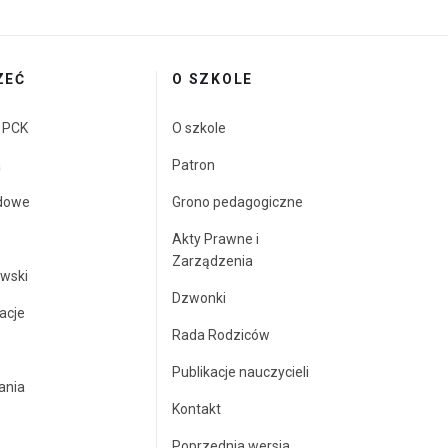
ZEĆ
O SZKOLE
a PCK
O szkole
a
Patron
dowe
Grono pedagogiczne
Akty Prawne i
Zarządzenia
wski
Dzwonki
acje
Rada Rodziców
Publikacje nauczycieli
ania
Kontakt
Poprzednia wersja