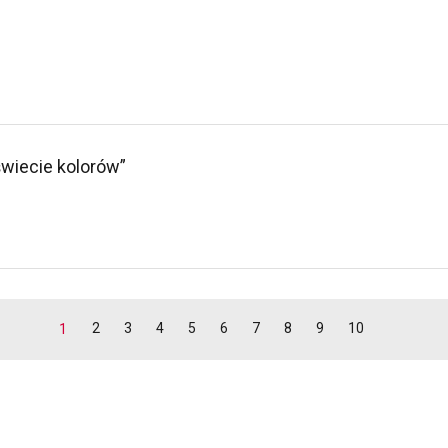
wiecie kolorów”
2
3
4
5
6
7
8
9
10
1