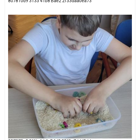
807810d9 3133 41b8 Bae2 2f33daa0ea73