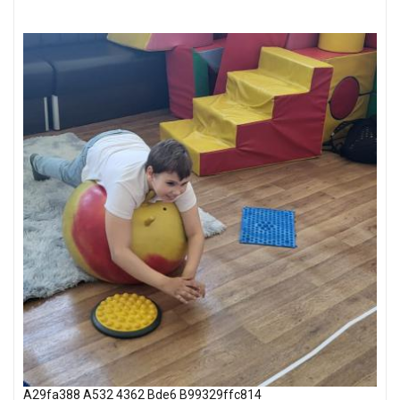
A29fa388 A532 4362 Bde6 B99329ffc814