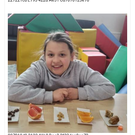
227221cd E795 422d Ae51 Cd7070125e76