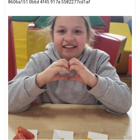
8606a151 0b6d 4f45 917a 5582277cd1af