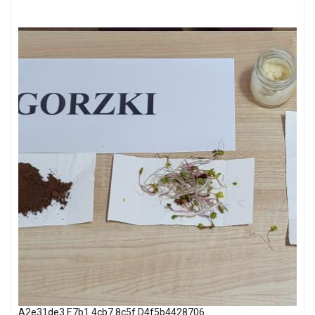
A2e31de3 E7b1 4cb7 8c5f D4f5b4428706