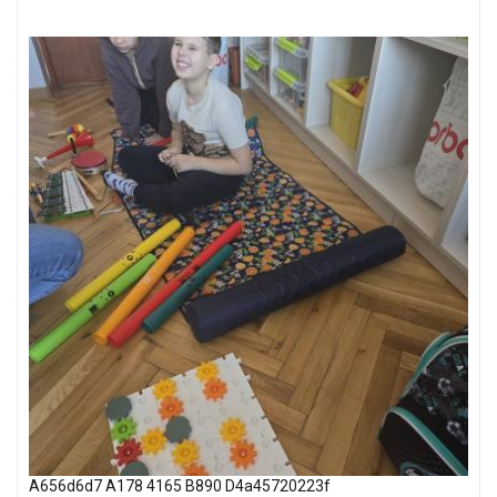
A656d6d7 A178 4165 B890 D4a45720223f