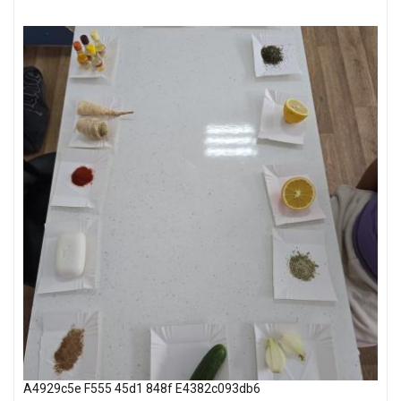
A4929c5e F555 45d1 848f E4382c093db6