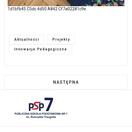
1d1bfb45 C5dc 4d50 A842 Cf7a02281c9e
Aktualności
Projekty
Innowacje Pedagogiczne
NASTĘPNA STRONA: INNOWACJA
NASTĘPNA