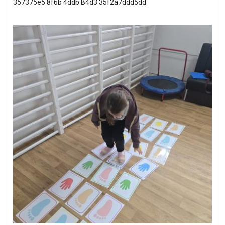
357375e5 8f6b 4ddb B4d3 35f2a7ddd5dd