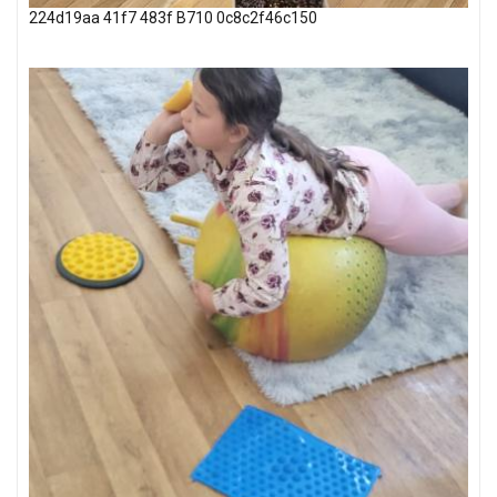
224d19aa 41f7 483f B710 0c8c2f46c150