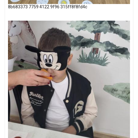
8b683373 7759 4122 9f96 315ff8f8fd4c