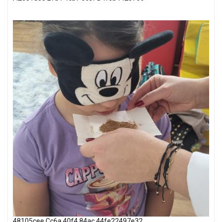
48105cee Cc6a 40f4 84ac 44fe22497e32