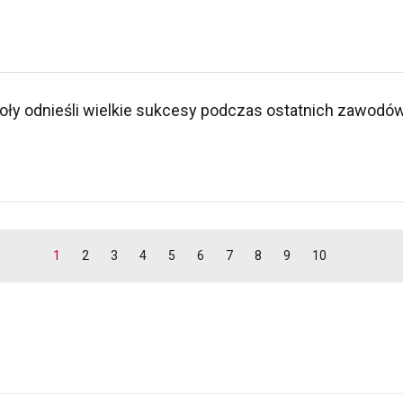
ły odnieśli wielkie sukcesy podczas ostatnich zawodów
1
2
3
4
5
6
7
8
9
10