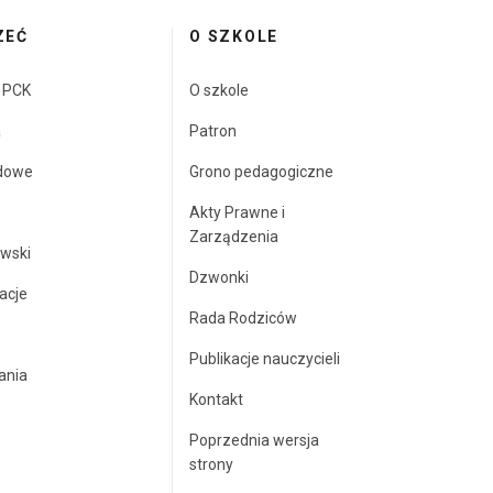
ZEĆ
O SZKOLE
a PCK
O szkole
a
Patron
dowe
Grono pedagogiczne
Akty Prawne i
Zarządzenia
wski
Dzwonki
acje
Rada Rodziców
Publikacje nauczycieli
ania
Kontakt
Poprzednia wersja
strony