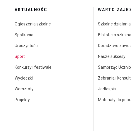
AKTUALNOŚCI
WARTO ZAJR
Ogłoszenia szkolne
Szkolne działani
Spotkania
Biblioteka szkoln
Uroczystości
Doradztwo zawo
Sport
Nasze sukcesy
Konkursy i festiwale
Samorząd Ucznio
Wycieczki
Zebrania i konsult
Warsztaty
Jadłospis
Projekty
Materiały do pobr