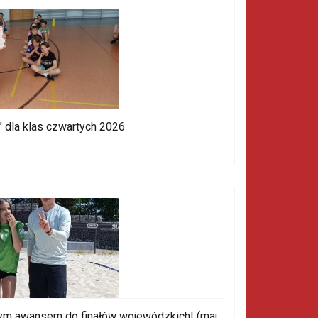
” dla klas czwartych 2026
ym awansem do finałów wojewódzkich! (maj