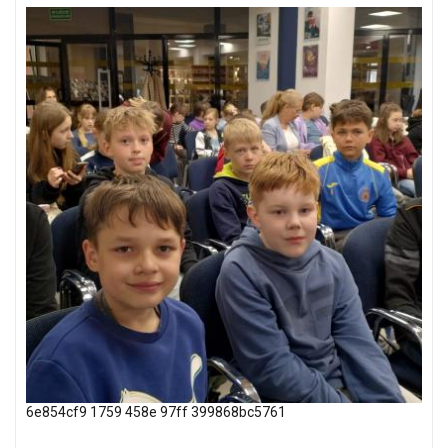
6e854cf9 1759 458e 97ff 399868bc5761