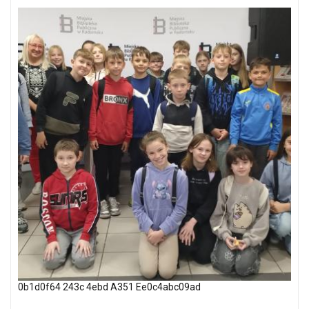
0b1d0f64 243c 4ebd A351 Ee0c4abc09ad