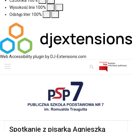
Czcionka
100
%
Wysokość linii
100
%
Odstęp liter
100
%
Web Accessibility plugin
by DJ-Extensions.com
Spotkanie z pisarką Agnieszką