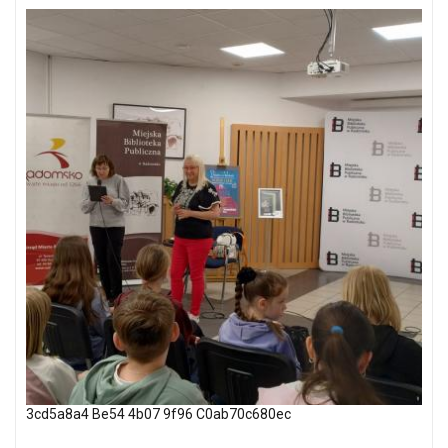
3cd5a8a4 Be54 4b07 9f96 C0ab70c680ec