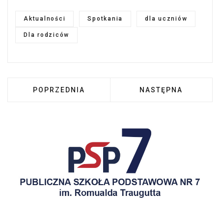
Aktualności
Spotkania
dla uczniów
Dla rodziców
POPRZEDNIA STRONA: SPOTKANIE W RAMACH 
NASTĘPNA STRONA:
POPRZEDNIA
NASTĘPNA