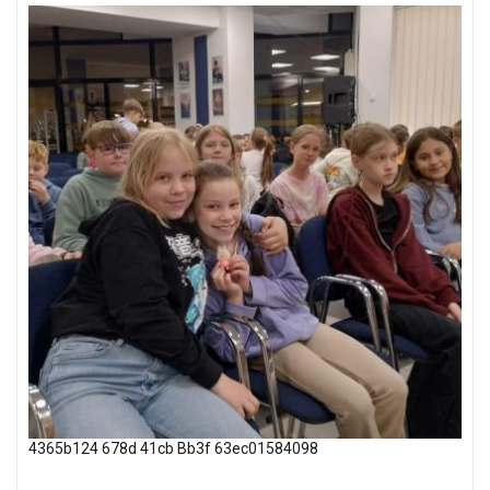
4365b124 678d 41cb Bb3f 63ec01584098