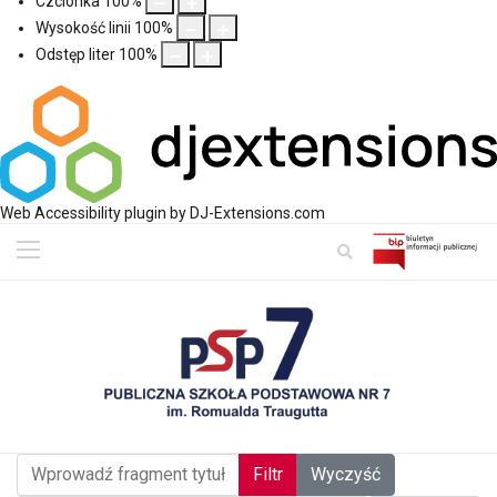
Czcionka
100
%
Wysokość linii
100
%
Odstęp liter
100
%
Web Accessibility plugin
by DJ-Extensions.com
Wprowadź fragment tytułu
Filtr
Wyczyść