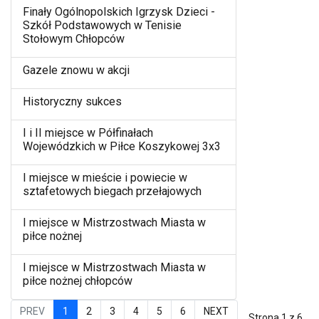
Finały Ogólnopolskich Igrzysk Dzieci -
Szkół Podstawowych w Tenisie
Stołowym Chłopców
Gazele znowu w akcji
Historyczny sukces
I i II miejsce w Półfinałach
Wojewódzkich w Piłce Koszykowej 3x3
I miejsce w mieście i powiecie w
sztafetowych biegach przełajowych
I miejsce w Mistrzostwach Miasta w
piłce nożnej
I miejsce w Mistrzostwach Miasta w
piłce nożnej chłopców
PREV
1
2
3
4
5
6
NEXT
Strona 1 z 6