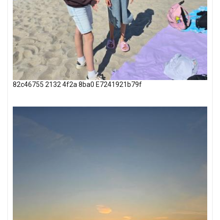
82c46755 2132 4f2a 8ba0 E7241921b79f