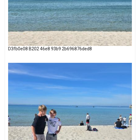
D3fb0e08 B202 46e8 93b9 2b696876ded8