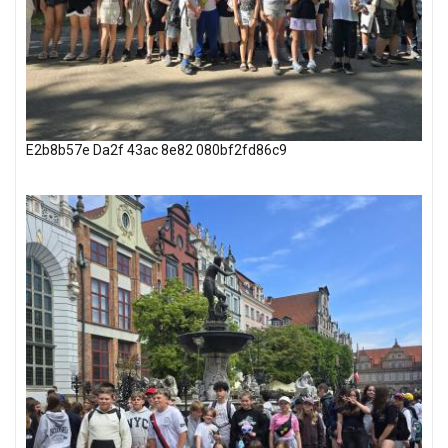
E2b8b57e Da2f 43ac 8e82 080bf2fd86c9