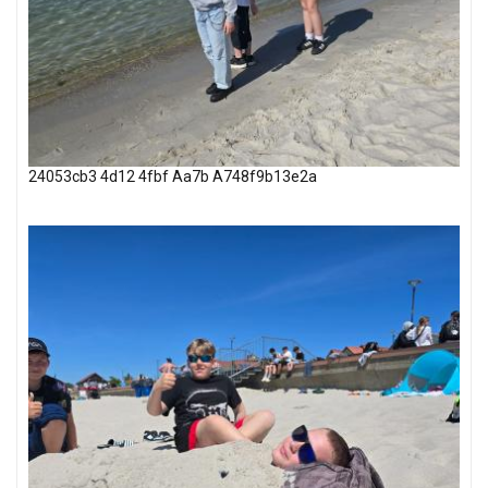
24053cb3 4d12 4fbf Aa7b A748f9b13e2a