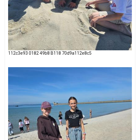
112c3e93 0182 49b8 B118 70d9a112e8c5