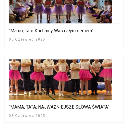
"Mamo, Tato Kochamy Was całym sercem"
05 Czerwiec 2025
"MAMA, TATA, NAJWAŻNIEJSZE SŁOWA ŚWIATA"
03 Czerwiec 2025