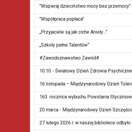
"Wspieraj dzieciństwo mocy bez przemocy"
"Współpraca popłaca"
„Przyjaciele są jak ciche Anioły…”
„Szkoły pełne Talentów”
#Zawodoznawstwo Zawód#
10.10 - Światowy Dzień Zdrowia Psychiczn
16 listopada – Międzynarodowy Dzień Tolera
163. rocznica wybuchu Powstania Stycznio
20 marca - Międzynarodowy Dzień Szczęści
27 lutego 2026 r. w naszej bibliotece odbyło