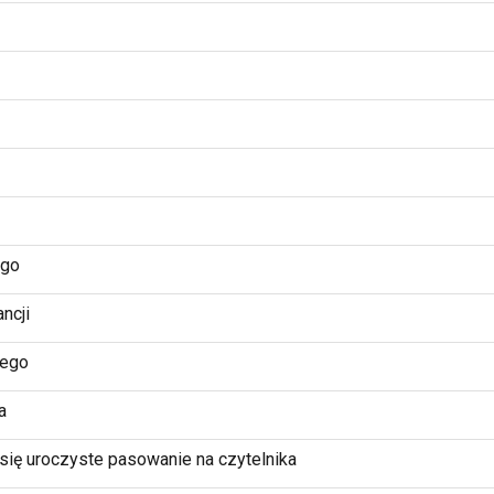
ego
ncji
wego
a
 się uroczyste pasowanie na czytelnika