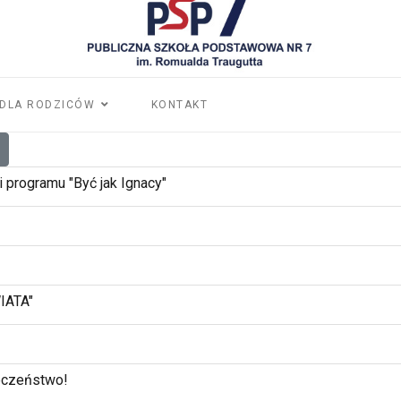
DLA RODZICÓW
KONTAKT
i programu "Być jak Ignacy"
IATA"
eczeństwo!