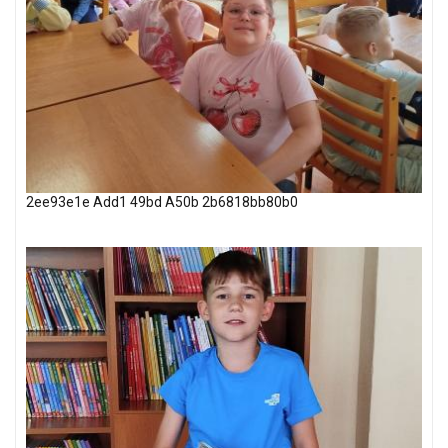
2ee93e1e Add1 49bd A50b 2b6818bb80b0