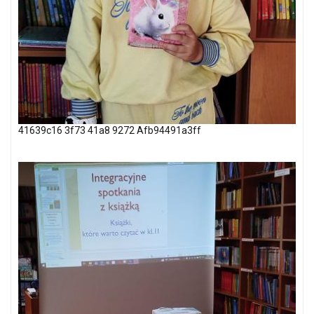
41639c16 3f73 41a8 9272 Afb94491a3ff