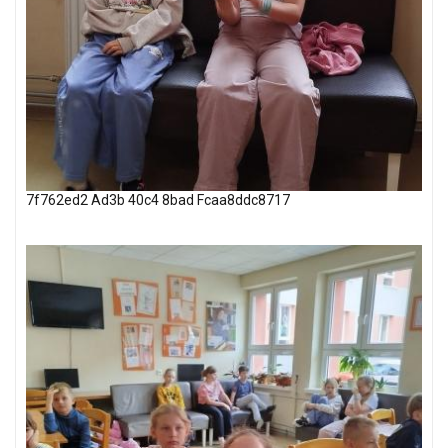
7f762ed2 Ad3b 40c4 8bad Fcaa8ddc8717