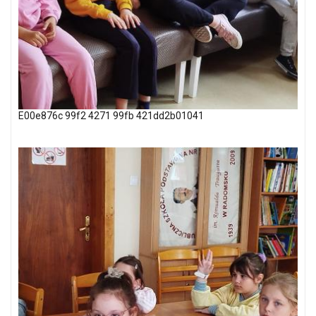
E00e876c 99f2 4271 99fb 421dd2b01041