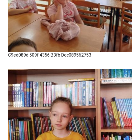
C9ed089d 509f 4356 B3fb Ddc089562753