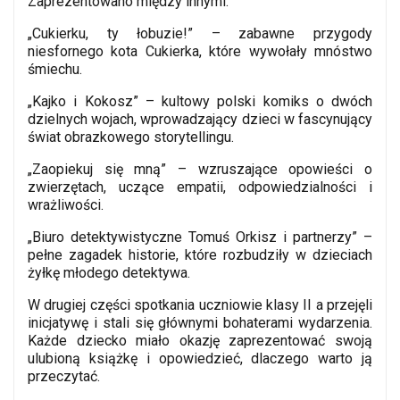
Zaprezentowano między innymi:
„Cukierku, ty łobuzie!” – zabawne przygody
niesfornego kota Cukierka, które wywołały mnóstwo
śmiechu.
„Kajko i Kokosz” – kultowy polski komiks o dwóch
dzielnych wojach, wprowadzający dzieci w fascynujący
świat obrazkowego storytellingu.
„Zaopiekuj się mną” – wzruszające opowieści o
zwierzętach, uczące empatii, odpowiedzialności i
wrażliwości.
„Biuro detektywistyczne Tomuś Orkisz i partnerzy” –
pełne zagadek historie, które rozbudziły w dzieciach
żyłkę młodego detektywa.
W drugiej części spotkania uczniowie klasy II a przejęli
inicjatywę i stali się głównymi bohaterami wydarzenia.
Każde dziecko miało okazję zaprezentować swoją
ulubioną książkę i opowiedzieć, dlaczego warto ją
przeczytać.