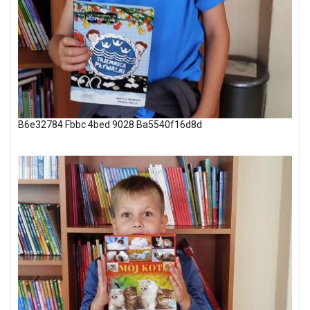
B6e32784 Fbbc 4bed 9028 Ba5540f16d8d