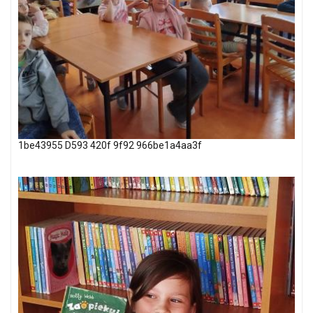
1be43955 D593 420f 9f92 966be1a4aa3f