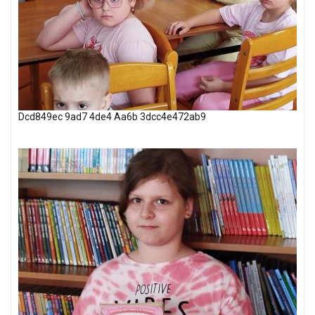
Dcd849ec 9ad7 4de4 Aa6b 3dcc4e472ab9