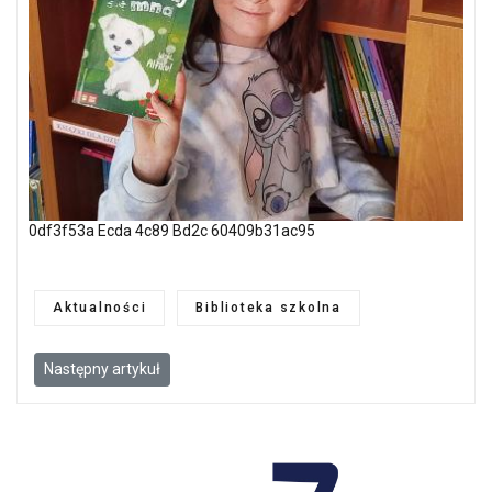
0df3f53a Ecda 4c89 Bd2c 60409b31ac95
Aktualności
Biblioteka szkolna
Następny artykuł: Spotkanie autorskie z Elżbietą Stępień dla klas
Następny artykuł