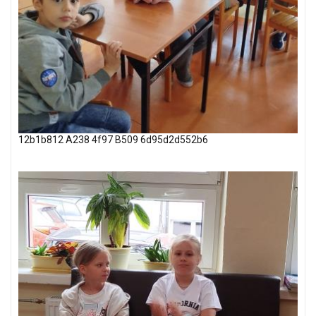
12b1b812 A238 4f97 B509 6d95d2d552b6