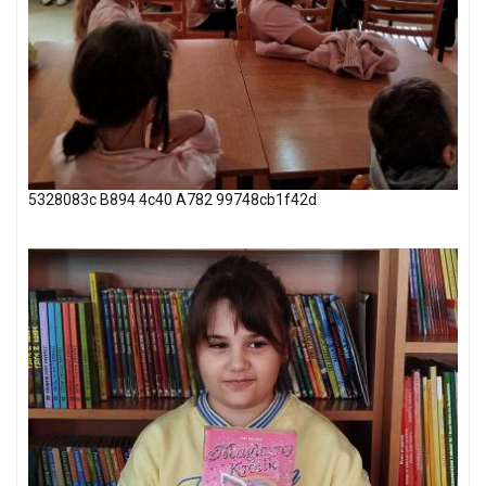
5328083c B894 4c40 A782 99748cb1f42d