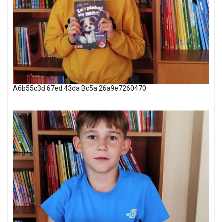
A6b55c3d 67ed 43da Bc5a 26a9e7260470