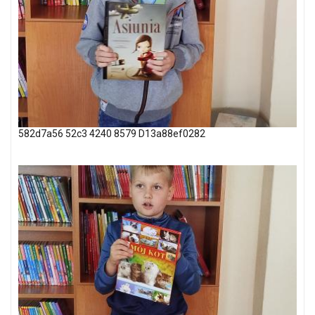
582d7a56 52c3 4240 8579 D13a88ef0282