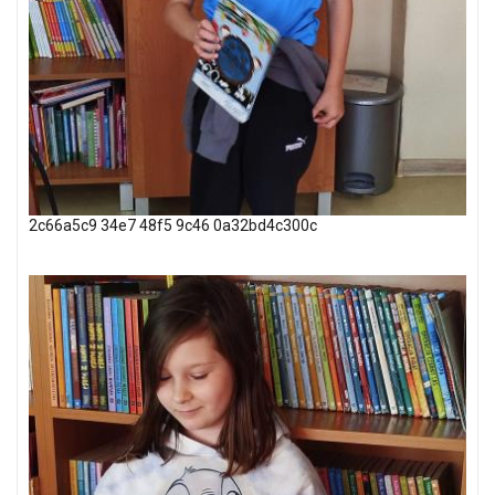
2c66a5c9 34e7 48f5 9c46 0a32bd4c300c