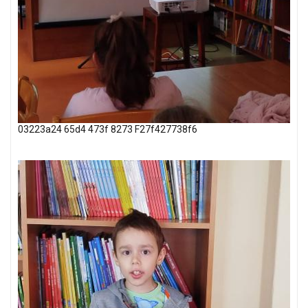
03223a24 65d4 473f 8273 F27f427738f6