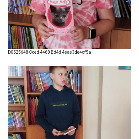
D0525648 Cced 4468 Bd4d 4eae3de4cf5a