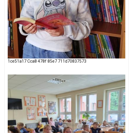
1ce51a17 Cca8 478f 85e7 711d70837573