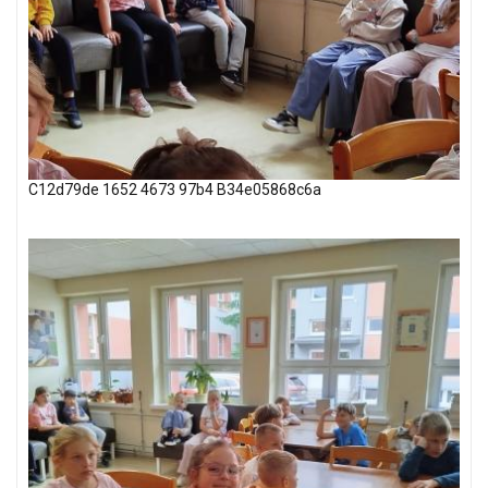
C12d79de 1652 4673 97b4 B34e05868c6a