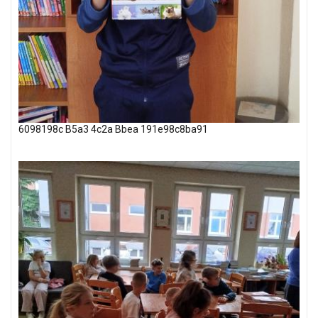
6098198c B5a3 4c2a Bbea 191e98c8ba91