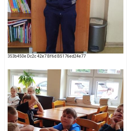
353b450e Dc2c 42e7 Bf6d B5176ed24e77