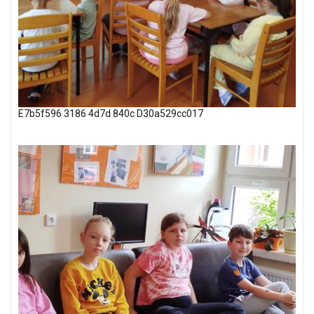
E7b5f596 3186 4d7d 840c D30a529cc017