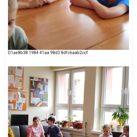
D1ae8b38 1984 41aa 98d3 8dfc6aab2ccf