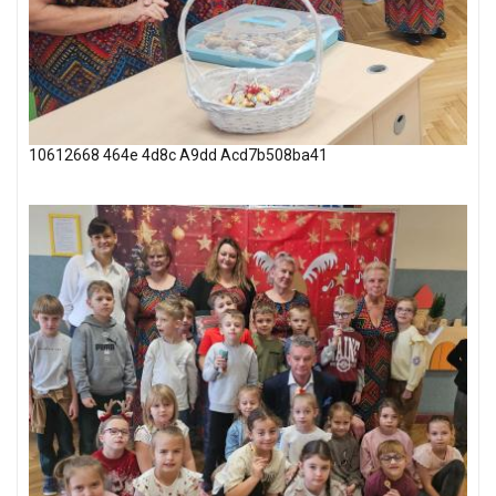
10612668 464e 4d8c A9dd Acd7b508ba41