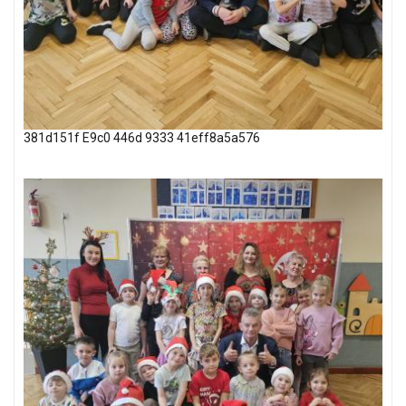
381d151f E9c0 446d 9333 41eff8a5a576