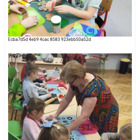
Ecba7d5d 4eb9 4cac 8583 923ebb50a52d