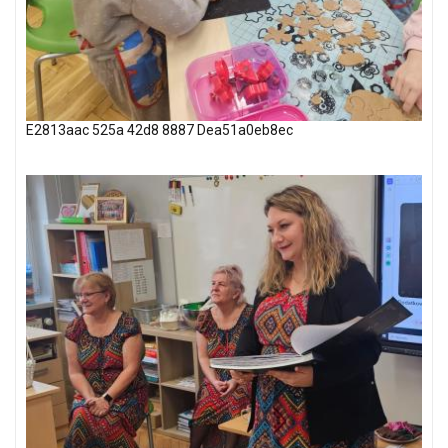
E2813aac 525a 42d8 8887 Dea51a0eb8ec