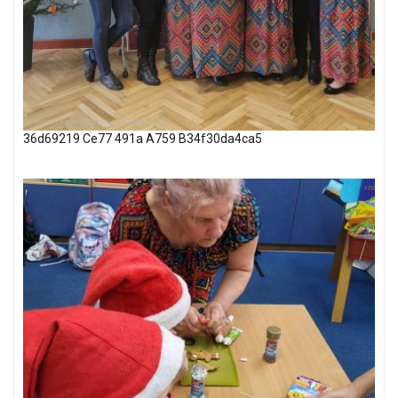
36d69219 Ce77 491a A759 B34f30da4ca5