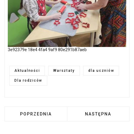
3e92379e 18e4 4fa4 9af9 80e291b87aeb
Aktualności
Warsztaty
dla uczniów
Dla rodziców
POPRZEDNIA STRONA: ŚWIĄTECZNE WARSZTAT
NASTĘPNA STRONA:
POPRZEDNIA
NASTĘPNA