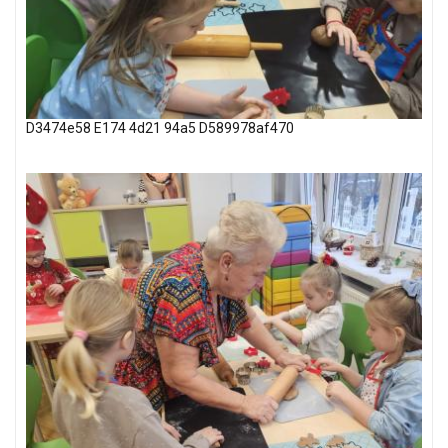
D3474e58 E174 4d21 94a5 D589978af470