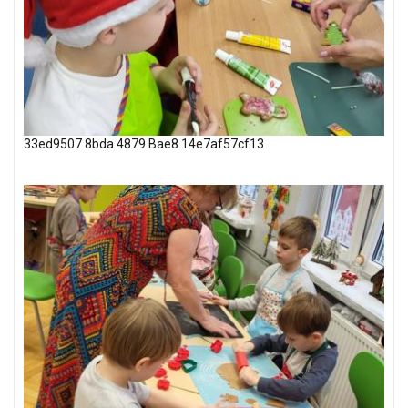
33ed9507 8bda 4879 Bae8 14e7af57cf13