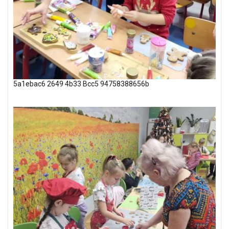
5a1ebac6 2649 4b33 Bcc5 94758388656b