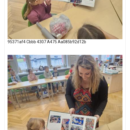
95371af4 Cbbb 4307 A475 Aa085b92d12b