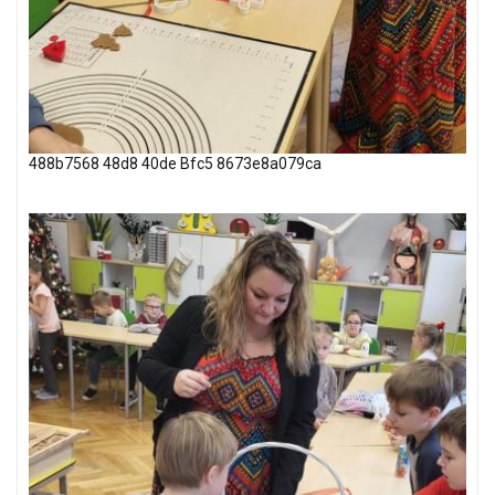
488b7568 48d8 40de Bfc5 8673e8a079ca