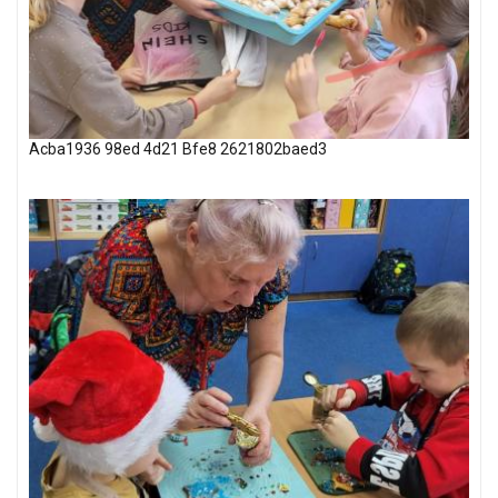
Acba1936 98ed 4d21 Bfe8 2621802baed3