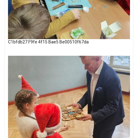
C1bfdb27 F9fe 4f15 Bae5 Be00510f67da