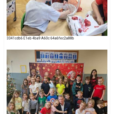
3341cdb6 E1eb 4ba9 A60c 64a6fec2a88b