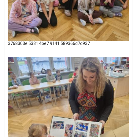
3768303e 5331 4be7 9141 589366d7d937