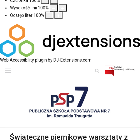
Czcionka
100
%
Wysokość linii
100
%
Odstęp liter
100
%
Web Accessibility plugin
by DJ-Extensions.com
Świąteczne piernikowe warsztaty z