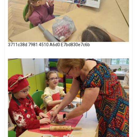
3711c38d 7981 4510 A6d0 E7bd830e7c6b