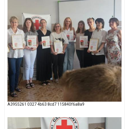
A3955261 0327 4b63 8cd7 115840f6a8a9