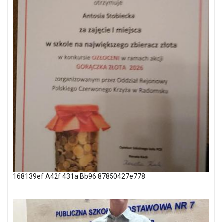
168139ef A42f 431a Bb96 87850427e778