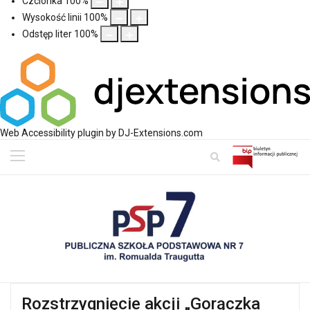
Czcionka
100
%
Wysokość linii
100
%
Odstęp liter
100
%
Web Accessibility plugin
by DJ-Extensions.com
Rozstrzygnięcie akcji „Gorączka