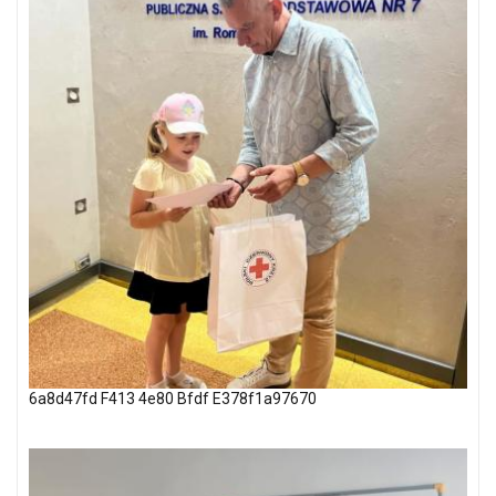
6a8d47fd F413 4e80 Bfdf E378f1a97670