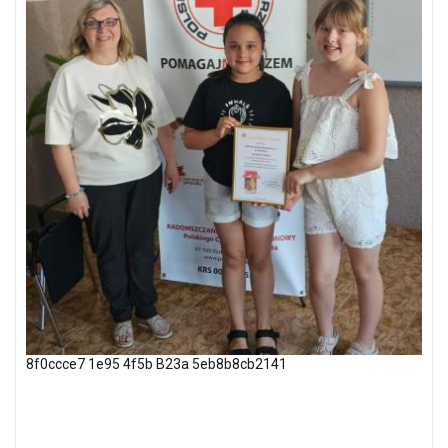
8f0ccce7 1e95 4f5b B23a 5eb8b8cb2141