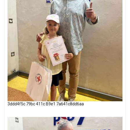
3ddd4f5c 79bc 411c B9e1 7a641c8dd6aa