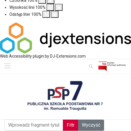
Czcionka
100
%
Wysokość linii
100
%
Odstęp liter
100
%
Web Accessibility plugin
by DJ-Extensions.com
Wprowadź fragment tytułu
Filtr
Wyczyść