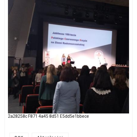
2a28258c F871 4a45 8d51 E5dd5e1bbece