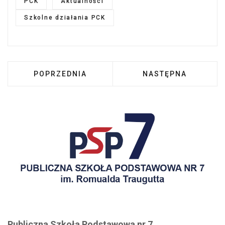
PCK
Aktualności
Szkolne działania PCK
POPRZEDNIA STRONA: PODSUMOWANIE AKCJI 
NASTĘPNA STRONA:
POPRZEDNIA
NASTĘPNA
Publiczna Szkoła Podstawowa nr 7