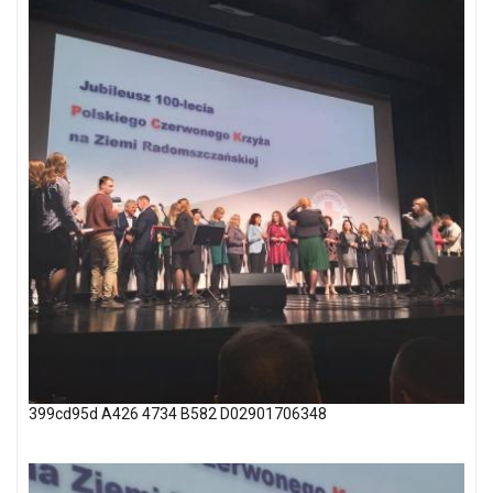
399cd95d A426 4734 B582 D02901706348