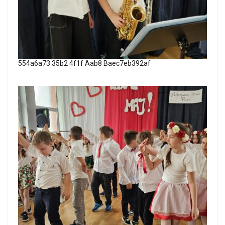
554a6a73 35b2 4f1f Aab8 Baec7eb392af