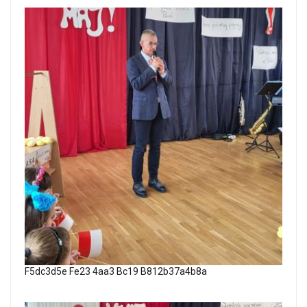
F5dc3d5e Fe23 4aa3 Bc19 B812b37a4b8a