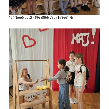
154fbee5 55c2 4f96 B866 79071a36617b