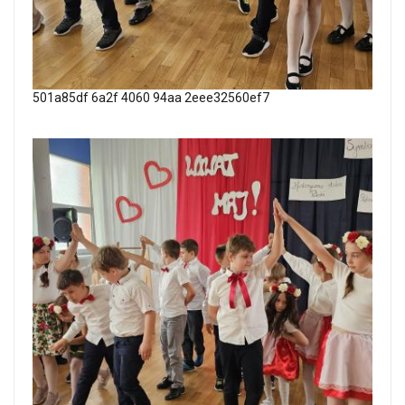
501a85df 6a2f 4060 94aa 2eee32560ef7