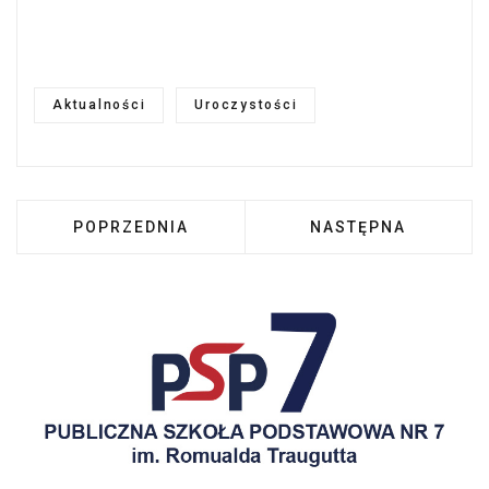
Aktualności
Uroczystości
POPRZEDNIA STRONA: SZKOŁA DO HYMNU
NASTĘPNA STRONA: 
POPRZEDNIA
NASTĘPNA