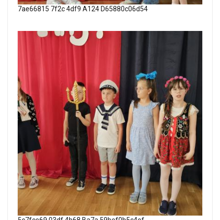
7ae66815 7f2c 4df9 A124 D65880c06d54