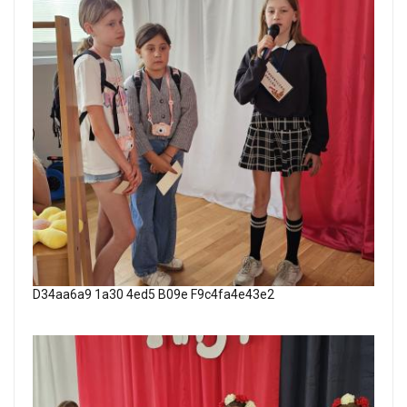
D34aa6a9 1a30 4ed5 B09e F9c4fa4e43e2