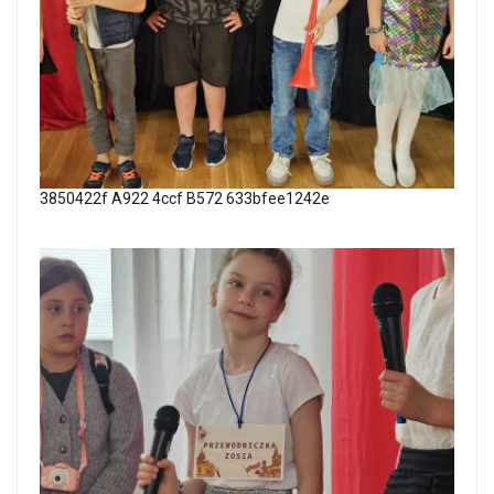
3850422f A922 4ccf B572 633bfee1242e