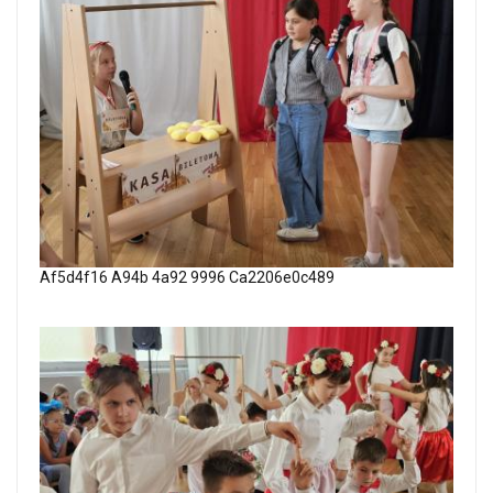
Af5d4f16 A94b 4a92 9996 Ca2206e0c489