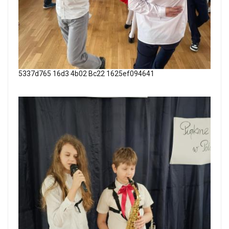
5337d765 16d3 4b02 Bc22 1625ef094641