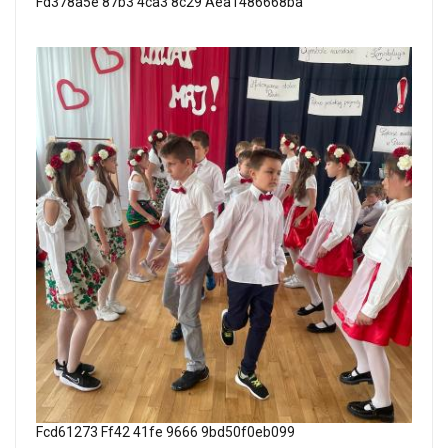
Fd378a5e 87b3 4ca3 8c29 Aea1486668ba
Fcd61273 Ff42 41fe 9666 9bd50f0eb099