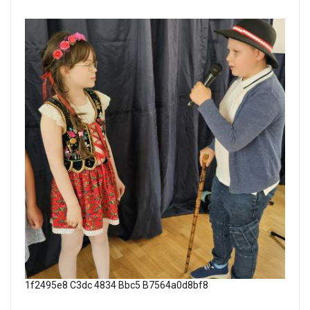
1f2495e8 C3dc 4834 Bbc5 B7564a0d8bf8