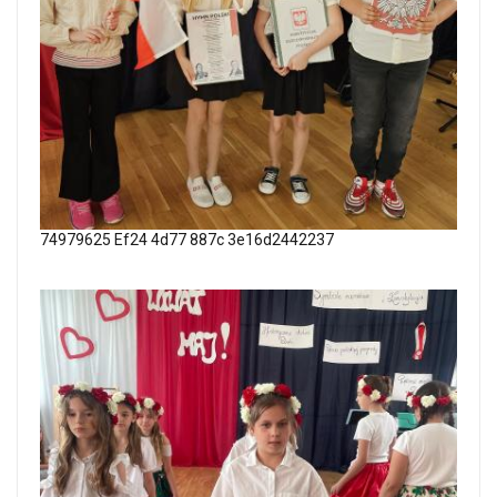
74979625 Ef24 4d77 887c 3e16d2442237