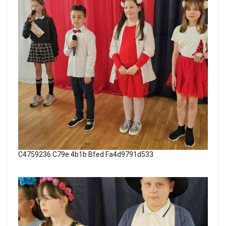
C4759236 C79e 4b1b Bfed Fa4d9791d533