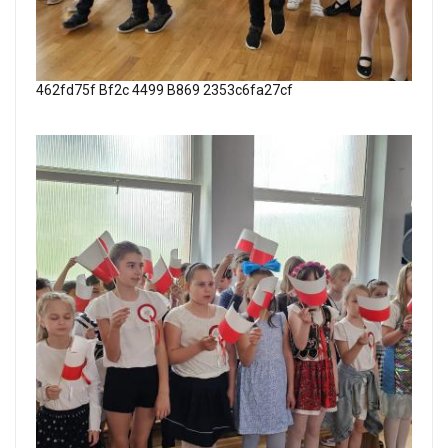
462fd75f Bf2c 4499 B869 2353c6fa27cf