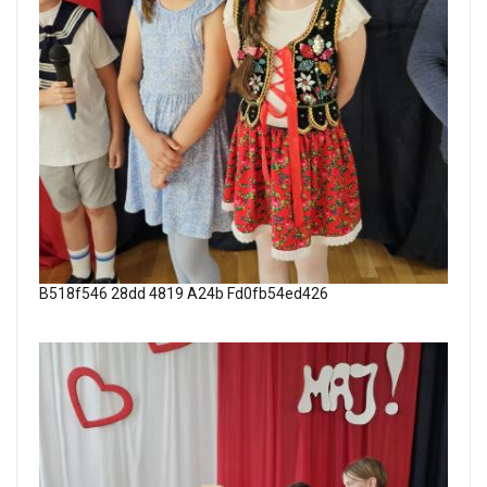
B518f546 28dd 4819 A24b Fd0fb54ed426