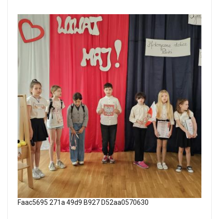
Faac5695 271a 49d9 B927 D52aa0570630