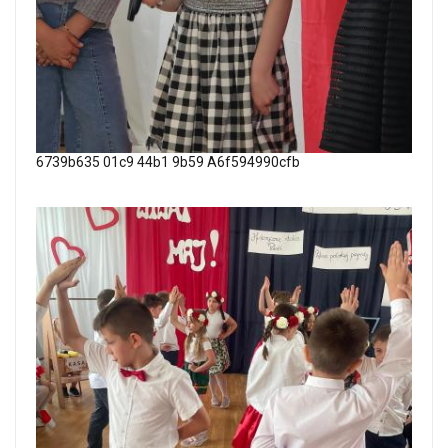
6739b635 01c9 44b1 9b59 A6f594990cfb