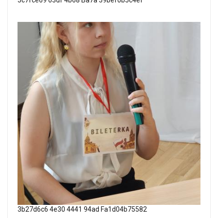
5c7fce69 03df 4b68 Ba7a 59bef0b5c4ef
3b27d6c6 4e30 4441 94ad Fa1d04b75582