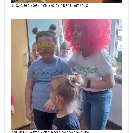
D0d3c0ec 7be8 4c85 95f9 4ba4058f7c6c