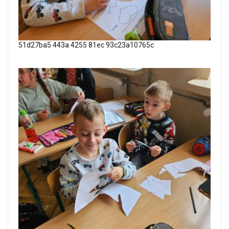
51d27ba5 443a 4255 81ec 93c23a10765c