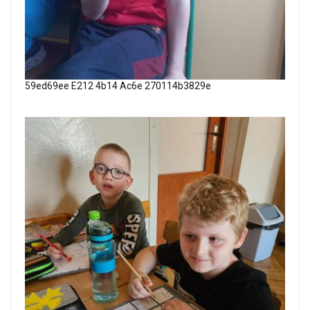
59ed69ee E212 4b14 Ac6e 270114b3829e