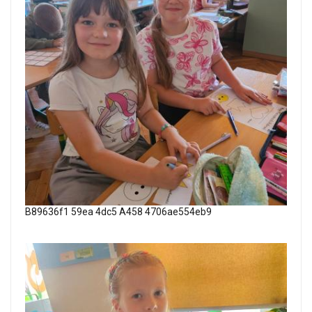
B89636f1 59ea 4dc5 A458 4706ae554eb9