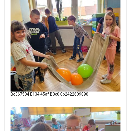
Bc367534 E134 45af B3c0 0b2422609890