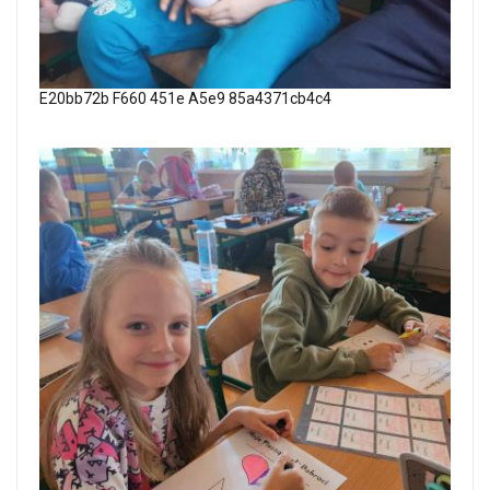
E20bb72b F660 451e A5e9 85a4371cb4c4