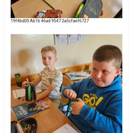
19f4bd00 Ab1b 46ad 9547 2a5cfaef6727