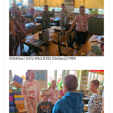
920456a1 D5f2 4fb2 B392 03d3ac237989