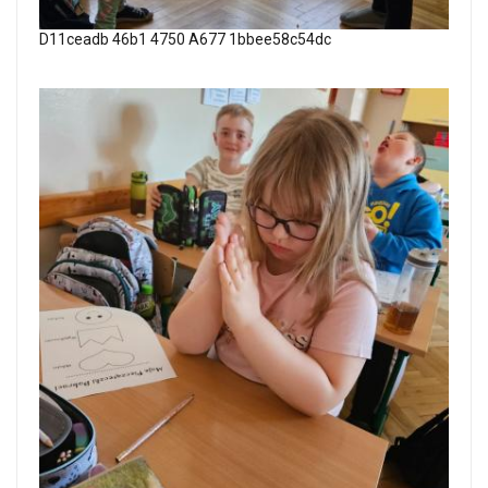
D11ceadb 46b1 4750 A677 1bbee58c54dc