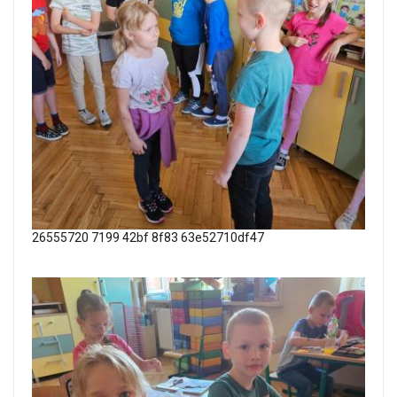
26555720 7199 42bf 8f83 63e52710df47