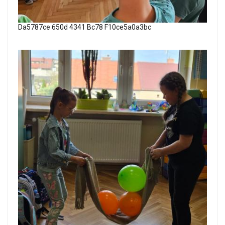
Da5787ce 650d 4341 Bc78 F10ce5a0a3bc