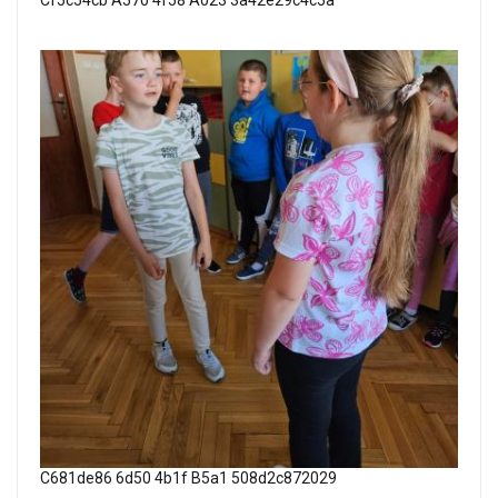
Cf5c54cb A570 4f58 A023 3a42e29c4c5a
C681de86 6d50 4b1f B5a1 508d2c872029