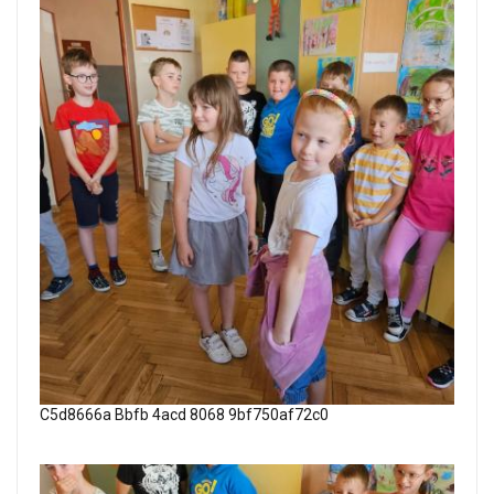
C5d8666a Bbfb 4acd 8068 9bf750af72c0