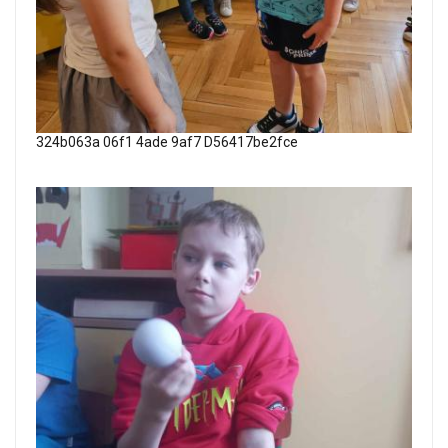
324b063a 06f1 4ade 9af7 D56417be2fce