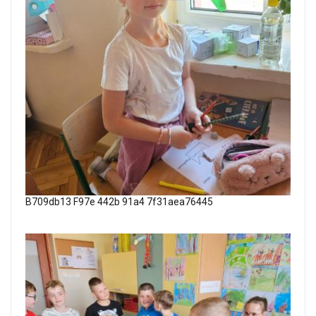
B709db13 F97e 442b 91a4 7f31aea76445