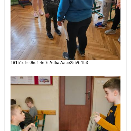
18151dfe 06d1 4ef6 Ad6a Aace2559f1b3