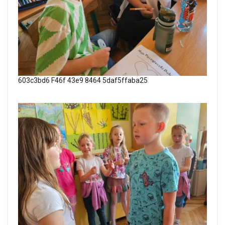
603c3bd6 F46f 43e9 8464 5daf5ffaba25