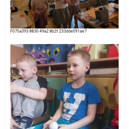
F075a393 8830 49a2 8b2f 233dde091ae7