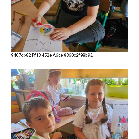
9407db82 Ff13 452e A6ce 8360c2f98b92