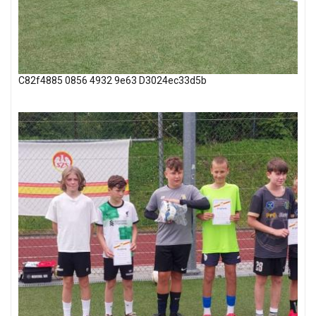
C82f4885 0856 4932 9e63 D3024ec33d5b