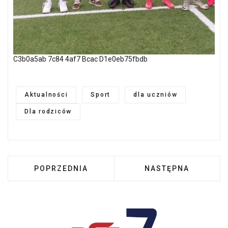
C3b0a5ab 7c84 4af7 Bcac D1e0eb75fbdb
Aktualności
Sport
dla uczniów
Dla rodziców
POPRZEDNIA STRONA: NASZE DZIEWCZĘTA MIS
NASTĘPNA STRONA:
POPRZEDNIA
NASTĘPNA