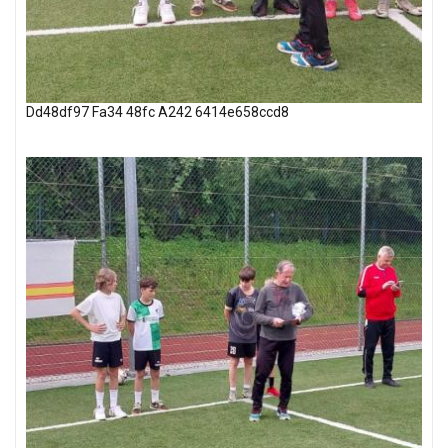
Dd48df97 Fa34 48fc A242 6414e658ccd8