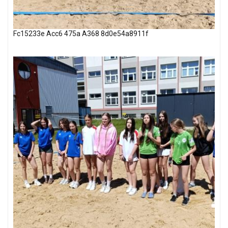
Fc15233e Acc6 475a A368 8d0e54a8911f