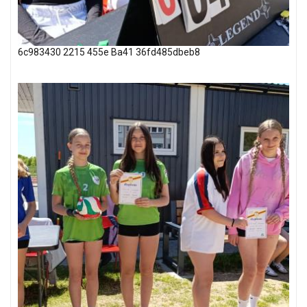
6c983430 2215 455e Ba41 36fd485dbeb8