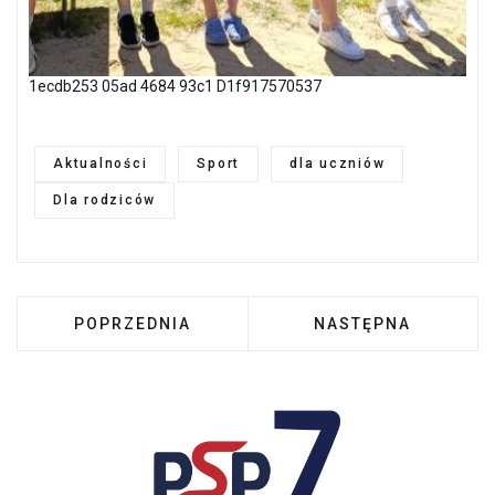
1ecdb253 05ad 4684 93c1 D1f917570537
Aktualności
Sport
dla uczniów
Dla rodziców
POPRZEDNIA STRONA: TENISIŚCI STOŁOWI Z
NASTĘPNA STRONA:
POPRZEDNIA
NASTĘPNA