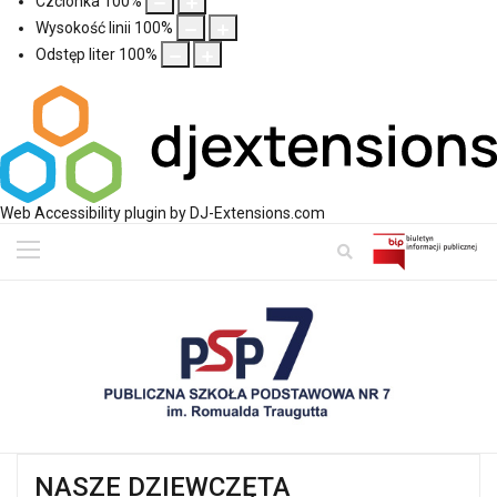
Czcionka
100
%
Wysokość linii
100
%
Odstęp liter
100
%
Web Accessibility plugin
by DJ-Extensions.com
NASZE DZIEWCZĘTA