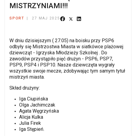
MISTRZYNIAMI!!!
SPORT
27 MAJ 2025
W dniu dzisiejszym ( 27.05) na boisku przy PSP6
odbyły się Mistrzostwa Miasta w siatkówce plażowej
dziewcząt - Igrzyska Młodzieży Szkolnej . Do
zawodów przystąpiło pięć drużyn - PSP6, PSP7,
PSP9, PSP4 i PSP10. Nasze dziewczęta wygrały
wszystkie swoje mecze, zdobywając tym samym tytuł
mistrzyń miasta.
Skład drużyny:
Iga Ciupińska
Olga Jachimczak
Agata Węgrzyńska
Alicja Kulka
Julia Firek
Iga Stępień.