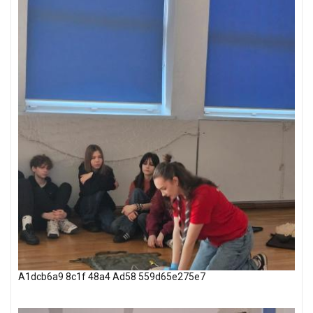
A1dcb6a9 8c1f 48a4 Ad58 559d65e275e7