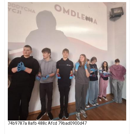
74b9787a 8afb 488c Afcd 79bad0900d47