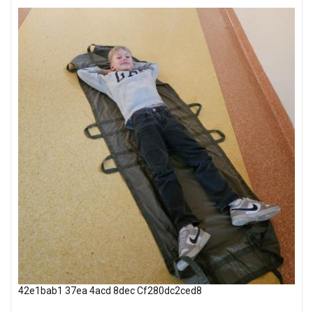
42e1bab1 37ea 4acd 8dec Cf280dc2ced8