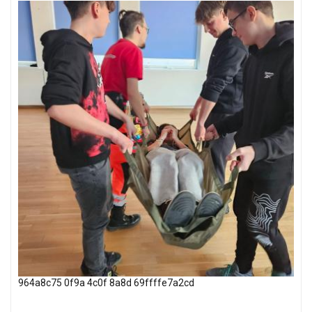
964a8c75 0f9a 4c0f 8a8d 69ffffe7a2cd