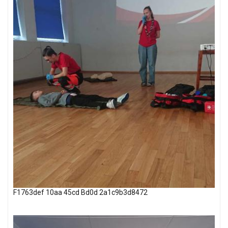
F1763def 10aa 45cd Bd0d 2a1c9b3d8472