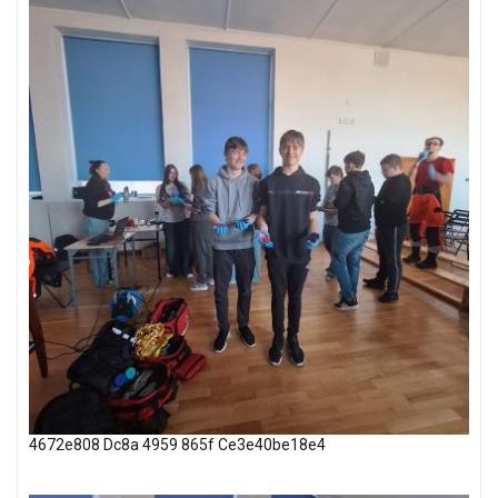
4672e808 Dc8a 4959 865f Ce3e40be18e4