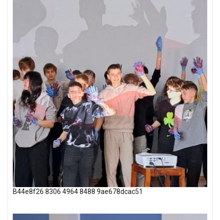
B44e8f26 8306 4964 8488 9ae678dcac51