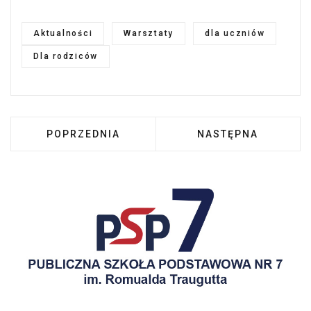
Aktualności
Warsztaty
dla uczniów
Dla rodziców
POPRZEDNIA STRONA: WARSZTATY MŁODEGO 
NASTĘPNA STRONA
POPRZEDNIA
NASTĘPNA