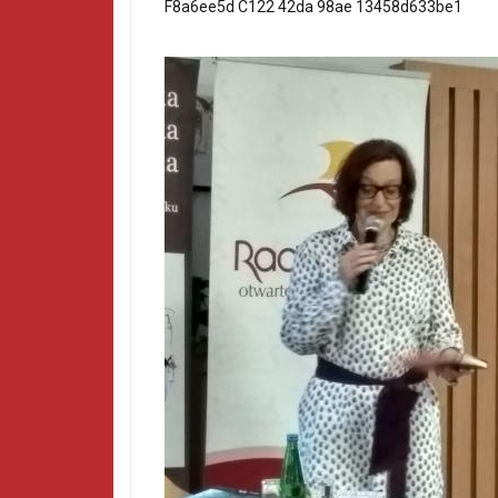
F8a6ee5d C122 42da 98ae 13458d633be1