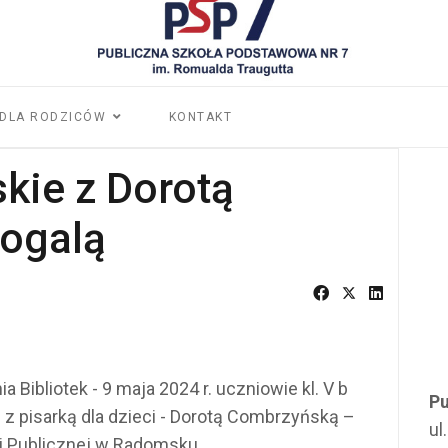
DLA RODZICÓW
KONTAKT
kie z Dorotą
ogalą
 Bibliotek - 9 maja 2024 r. uczniowie kl. V b
Pu
 z pisarką dla dzieci - Dorotą Combrzyńską –
ul
eki Publicznej w Radomsku.