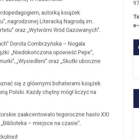
9
 surdopedagogiem, autorką książek
Te
u”, nagrodzonej Literacką Nagrodą im.
e-
rtetu” oraz „Wytwórni Wód Gazowanych”.
kach” Dorota Combrzyńska – Nogala
ążki: „Niedokończona opowieść Pepe”,
murki”, „Wysiedleni” oraz „Skutki uboczne
poznać się z głównymi bohaterami książek
orią Polski. Każdy chętny mógł liczyć na
torskie zaakcentowało tegoroczne hasło XXI
 „Biblioteka – miejsce na czasie”.
zkolnej
!