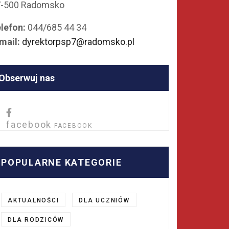
7-500 Radomsko
lefon:
044/685 44 34
mail:
dyrektorpsp7@radomsko.pl
Obserwuj nas
facebook
FACEBOOK
POPULARNE KATEGORIE
AKTUALNOŚCI
DLA UCZNIÓW
DLA RODZICÓW