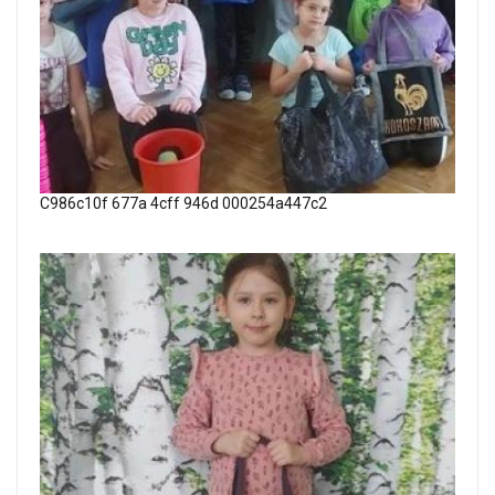
C986c10f 677a 4cff 946d 000254a447c2