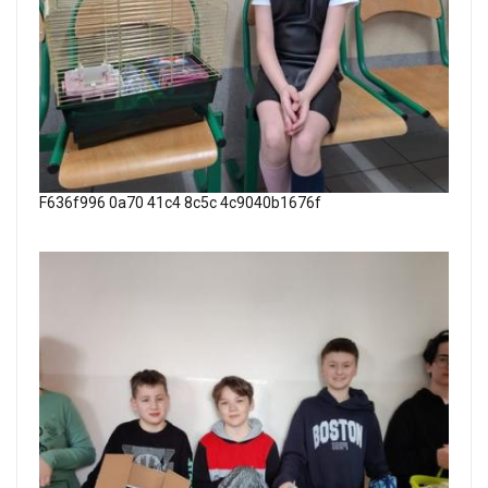
F636f996 0a70 41c4 8c5c 4c9040b1676f