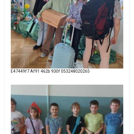
E47449f7 Af91 462b 930f 053248020265