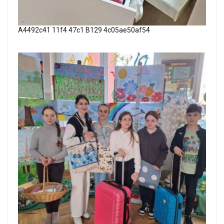
A4492c41 11f4 47c1 B129 4c05ae50af54