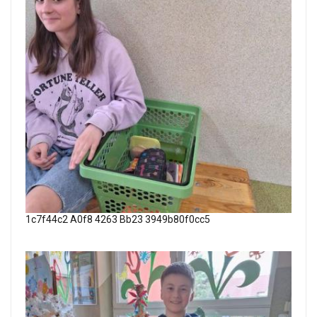
1c7f44c2 A0f8 4263 Bb23 3949b80f0cc5