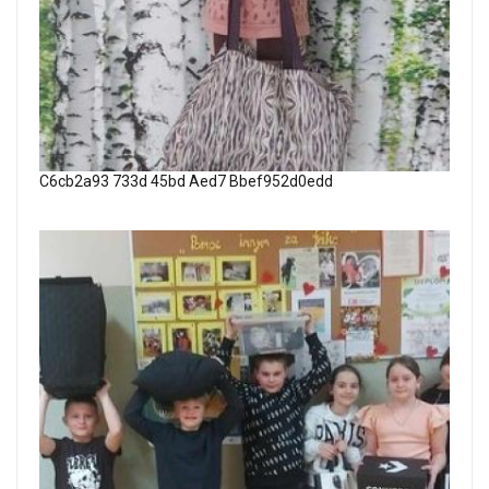
C6cb2a93 733d 45bd Aed7 Bbef952d0edd