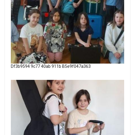
Df3b9594 9c77 40ab 911b B5e9f047a363