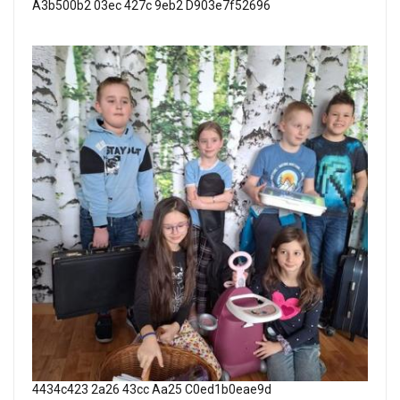
A3b500b2 03ec 427c 9eb2 D903e7f52696
4434c423 2a26 43cc Aa25 C0ed1b0eae9d