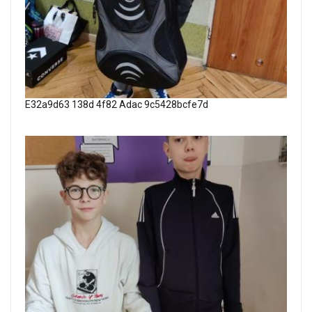
E32a9d63 138d 4f82 Adac 9c5428bcfe7d