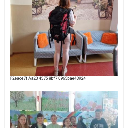
F2eace7f Aa23 4575 8bf7 0965bae43924