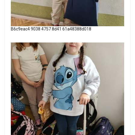
B6c9eac4 9038 4757 8d41 61a48388d018