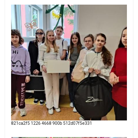
821ca2f5 1226 4668 900b 512d07f5e331