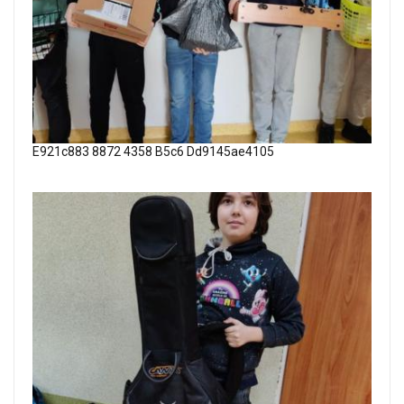
E921c883 8872 4358 B5c6 Dd9145ae4105