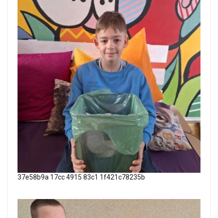
37e58b9a 17cc 4915 83c1 1f421c78235b