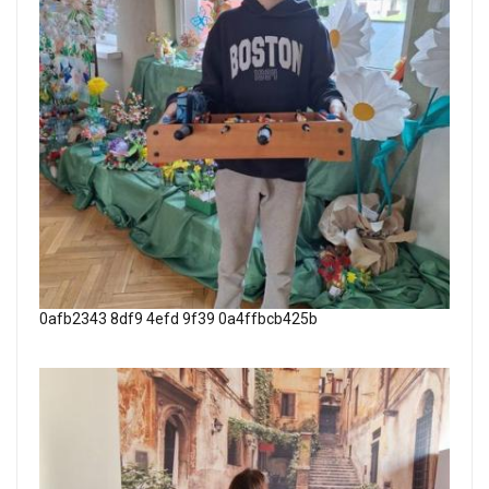
0afb2343 8df9 4efd 9f39 0a4ffbcb425b