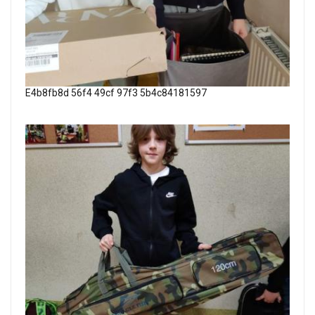
E4b8fb8d 56f4 49cf 97f3 5b4c84181597