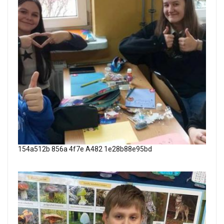
154a512b 856a 4f7e A482 1e28b88e95bd