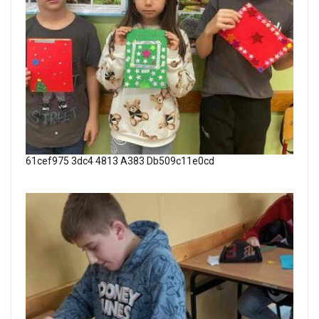
61cef975 3dc4 4813 A383 Db509c11e0cd