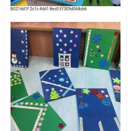
B021dd1f 2c1c 4dd1 8ec0 Ef309d068cb6