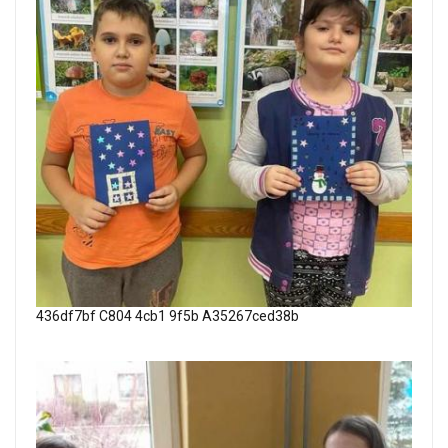
436df7bf C804 4cb1 9f5b A35267ced38b