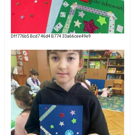
Dff776b5 Bcd7 46d4 B774 33a66cee49e9