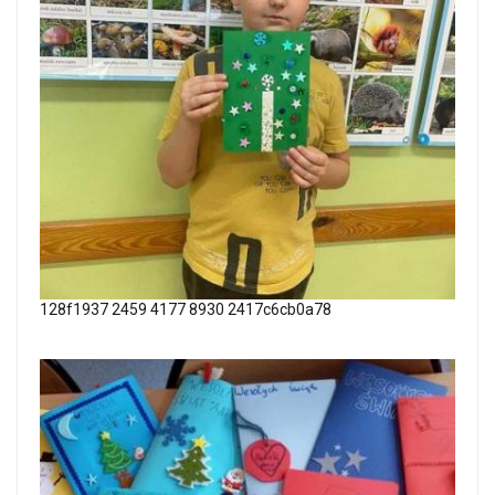
128f1937 2459 4177 8930 2417c6cb0a78