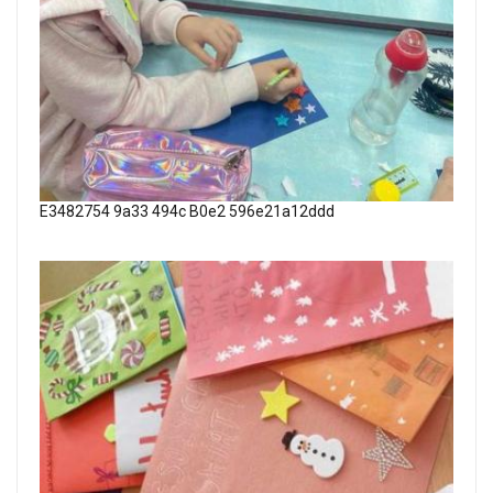
E3482754 9a33 494c B0e2 596e21a12ddd