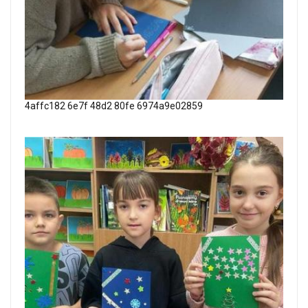
4affc182 6e7f 48d2 80fe 6974a9e02859