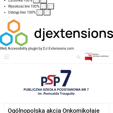
Czcionka
100
%
Wysokość linii
100
%
Odstęp liter
100
%
Web Accessibility plugin
by DJ-Extensions.com
Ogólnopolska akcja Onkomikołaje