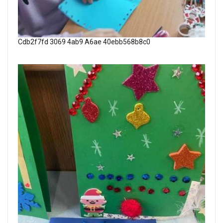
Cdb2f7fd 3069 4ab9 A6ae 40ebb568b8c0