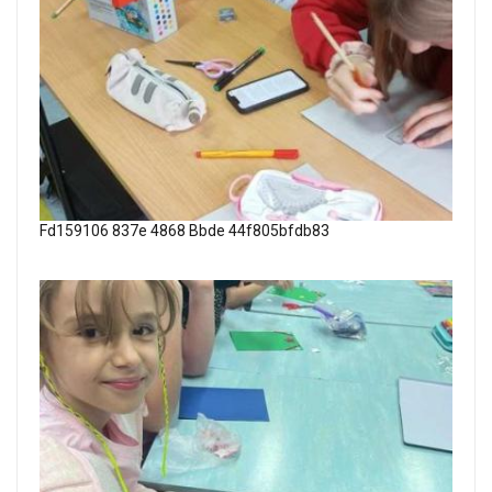
Fd159106 837e 4868 Bbde 44f805bfdb83