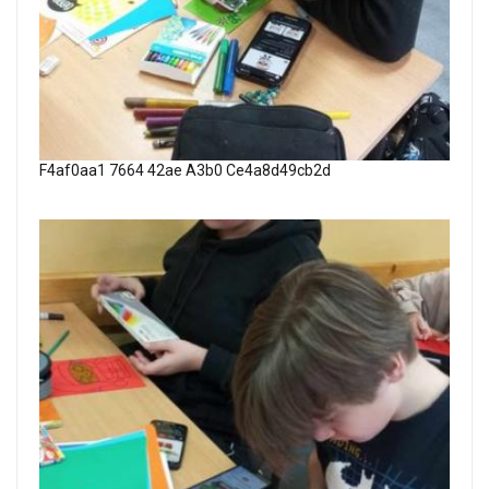
F4af0aa1 7664 42ae A3b0 Ce4a8d49cb2d