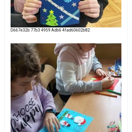
D667e32b 77b3 4959 Adb6 4fad60602b82