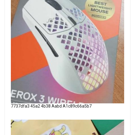
7737dfa3 45a2 4b38 Aabd A1c89c66a5b7