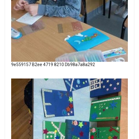
9e559157 B2ee 4719 8210 Db98a7a8a292