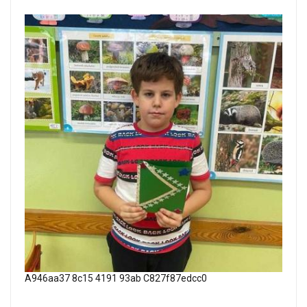
A946aa37 8c15 4191 93ab C827f87edcc0