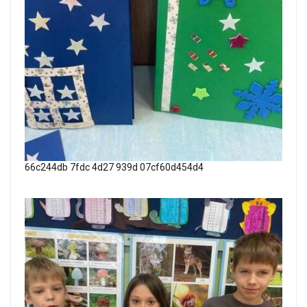
66c244db 7fdc 4d27 939d 07cf60d454d4