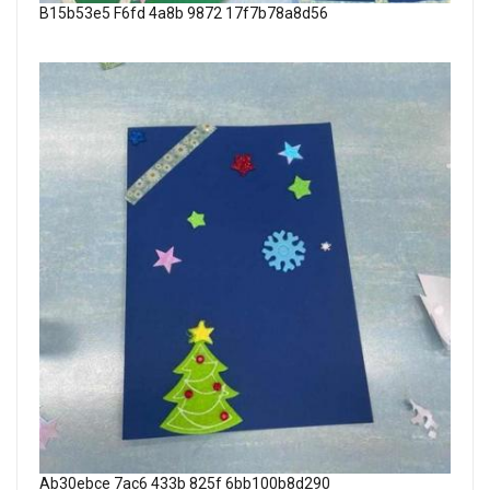
B15b53e5 F6fd 4a8b 9872 17f7b78a8d56
Ab30ebce 7ac6 433b 825f 6bb100b8d290