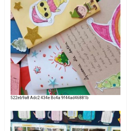
522eb9a8 Adc2 434e Bc4a 9f44ad46881b