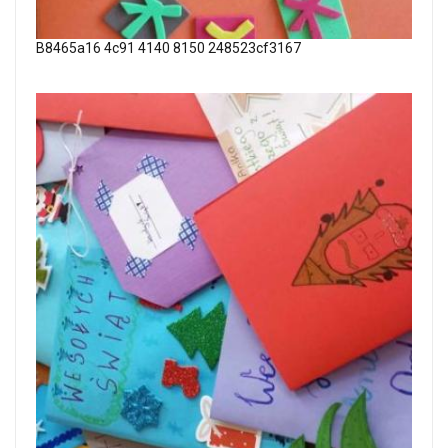
B8465a16 4c91 4140 8150 248523cf3167