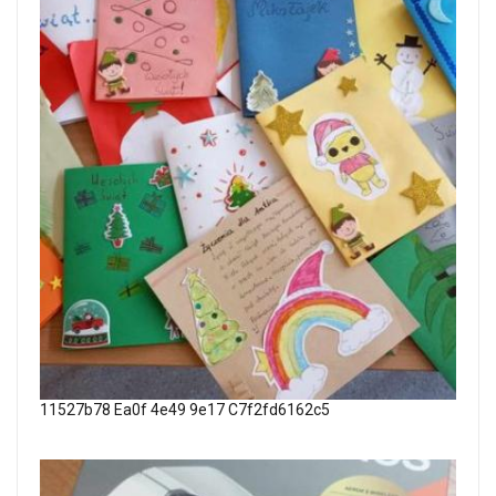
11527b78 Ea0f 4e49 9e17 C7f2fd6162c5