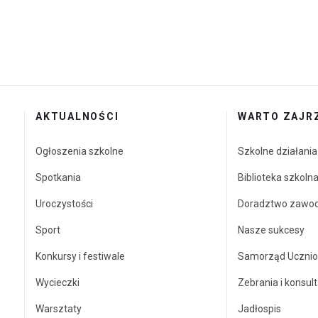
AKTUALNOŚCI
WARTO ZAJR
Ogłoszenia szkolne
Szkolne działani
Spotkania
Biblioteka szkoln
Uroczystości
Doradztwo zawo
Sport
Nasze sukcesy
Konkursy i festiwale
Samorząd Ucznio
Wycieczki
Zebrania i konsult
Warsztaty
Jadłospis