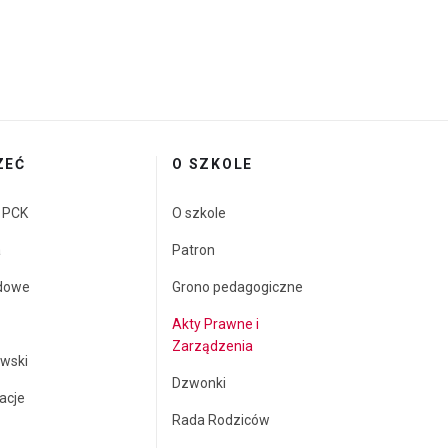
ZEĆ
O SZKOLE
a PCK
O szkole
a
Patron
dowe
Grono pedagogiczne
Akty Prawne i
Zarządzenia
wski
Dzwonki
acje
Rada Rodziców