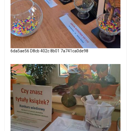
6da5ae56 D8cb 402c 8b01 7a741ca0de98