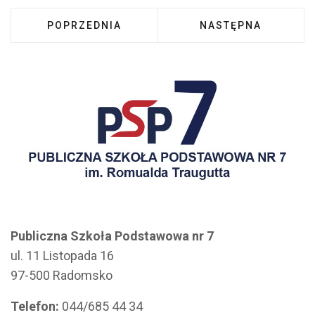
POPRZEDNIA STRONA: REGULAMIN STREFY CI
NASTĘPNA STRONA:
POPRZEDNIA
NASTĘPNA
Publiczna Szkoła Podstawowa nr 7
ul. 11 Listopada 16
97-500 Radomsko
Telefon:
044/685 44 34