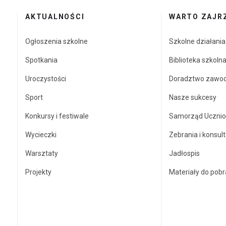
AKTUALNOŚCI
WARTO ZAJR
Ogłoszenia szkolne
Szkolne działani
Spotkania
Biblioteka szkoln
Uroczystości
Doradztwo zawo
Sport
Nasze sukcesy
Konkursy i festiwale
Samorząd Ucznio
Wycieczki
Zebrania i konsult
Warsztaty
Jadłospis
Projekty
Materiały do pobr