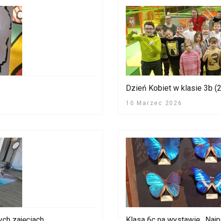
Dzień Kobiet w klasie 3b (
10 Marzec 2026
ych zajęciach
Klasa 6c na wystawie ,,Naj