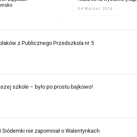
domsko
04 Marzec 2026
laków z Publicznego Przedszkola nr 5
szej szkole – było po prostu bajkowo!
 Siódemki nie zapomniał o Walentynkach