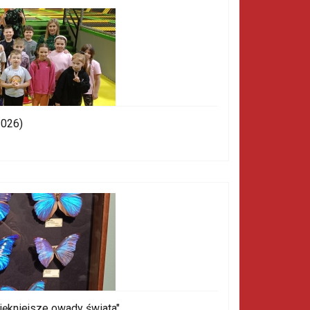
2026)
piękniejsze owady świata"