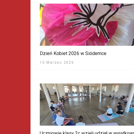
Dzień Kobiet 2026 w Siódemce
10 Marzec 2026
Uczniowie klasy 2c wzięli udział w wyjątkow