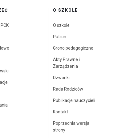
ZEĆ
O SZKOLE
a PCK
O szkole
a
Patron
dowe
Grono pedagogiczne
Akty Prawne i
Zarządzenia
wski
Dzwonki
acje
Rada Rodziców
Publikacje nauczycieli
ania
Kontakt
Poprzednia wersja
strony