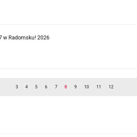
 7 w Radomsku! 2026
3
4
5
6
7
8
9
10
11
12