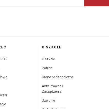
ZEĆ
O SZKOLE
a PCK
O szkole
a
Patron
dowe
Grono pedagogiczne
Akty Prawne i
Zarządzenia
wski
Dzwonki
acje