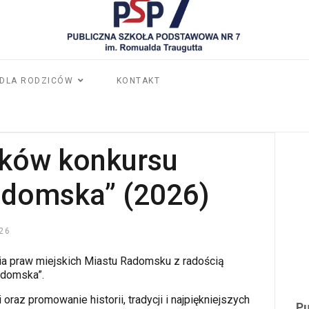
DLA RODZICÓW
KONTAKT
ików konkursu
adomska” (2026)
26
ia praw miejskich Miastu Radomsku z radością
adomska”.
raz promowanie historii, tradycji i najpiękniejszych
Pu