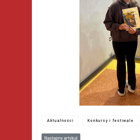
Aktualności
Konkursy i festiwale
Następny artykuł: Rozstrzygnięcie konkursu „P
Następny artykuł