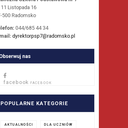
. 11 Listopada 16
7-500 Radomsko
lefon:
044/685 44 34
mail:
dyrektorpsp7@radomsko.pl
Obserwuj nas
facebook
FACEBOOK
POPULARNE KATEGORIE
AKTUALNOŚCI
DLA UCZNIÓW