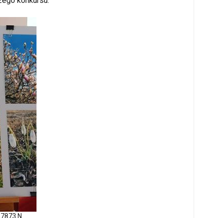
zego konkursu.
7873 N