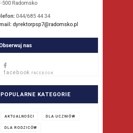
7-500 Radomsko
lefon:
044/685 44 34
mail:
dyrektorpsp7@radomsko.pl
Obserwuj nas
facebook
FACEBOOK
POPULARNE KATEGORIE
AKTUALNOŚCI
DLA UCZNIÓW
DLA RODZICÓW