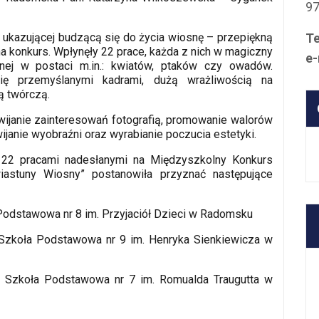
9
 ukazującej budzącą się do życia wiosnę – przepiękną
Te
na konkurs. Wpłynęły 22 prace, każda z nich w magiczny
e-
nej w postaci m.in.: kwiatów, ptaków czy owadów.
się przemyślanymi kadrami, dużą wrażliwością na
ą twórczą.
ijanie zainteresowań fotografią, promowanie walorów
ijanie wyobraźni oraz wyrabianie poczucia estetyki.
 22 pracami nadesłanymi na Międzyszkolny Konkurs
iastuny Wiosny” postanowiła przyznać następujące
 Podstawowa nr 8 im. Przyjaciół Dzieci w Radomsku
 Szkoła Podstawowa nr 9 im. Henryka Sienkiewicza w
a Szkoła Podstawowa nr 7 im. Romualda Traugutta w