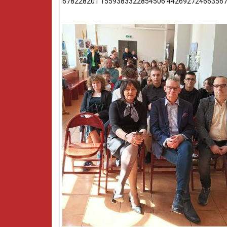
678228201 1559383322854506 442692724663567