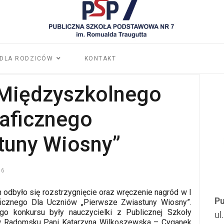
DLA RODZICÓW
KONTAKT
Międzyszkolnego
aficznego
tuny Wiosny”
26
 odbyło się rozstrzygnięcie oraz wręczenie nagród w I
Pu
ficznego Dla Uczniów „Pierwsze Zwiastuny Wiosny”.
go konkursu były nauczycielki z Publicznej Szkoły
ul
 w Radomsku Pani Katarzyna Wilkoszewska – Cyganek