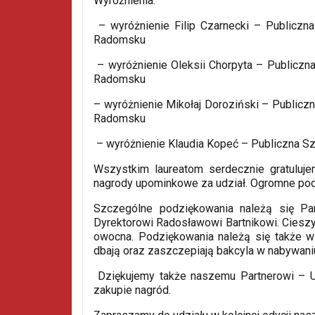
Wyróżnienia:
– wyróżnienie Filip Czarnecki – Publiczn
Radomsku
– wyróżnienie Oleksii Chorpyta – Publiczn
Radomsku
– wyróżnienie Mikołaj Doroziński – Public
Radomsku
– wyróżnienie Klaudia Kopeć – Publiczna S
Wszystkim laureatom serdecznie gratulujem
nagrody upominkowe za udział. Ogromne podz
Szczególne podziękowania należą się P
Dyrektorowi Radosławowi Bartnikowi. Ciesz
owocna. Podziękowania należą się także w
dbają oraz zaszczepiają bakcyla w nabywaniu 
Dziękujemy także naszemu Partnerowi – U
zakupie nagród.