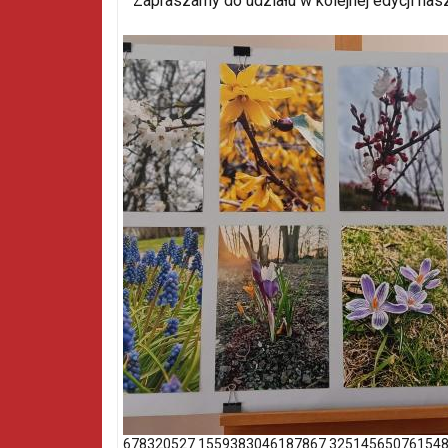
Zapraszamy do udziału w kolejnej edycji nas
678320527 1559383046187867 325145650761548