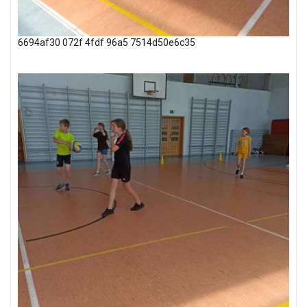
6694af30 072f 4fdf 96a5 7514d50e6c35