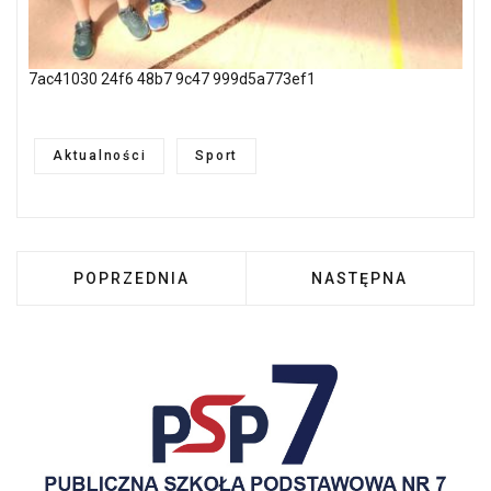
7ac41030 24f6 48b7 9c47 999d5a773ef1
Aktualności
Sport
POPRZEDNIA STRONA: 7. MIEJSCE W POLSCE
NASTĘPNA STRONA:
POPRZEDNIA
NASTĘPNA