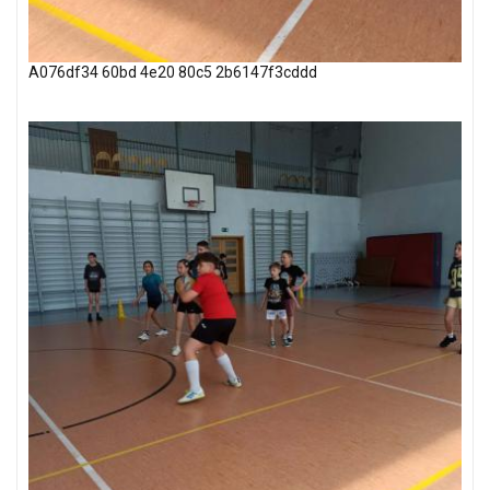
A076df34 60bd 4e20 80c5 2b6147f3cddd