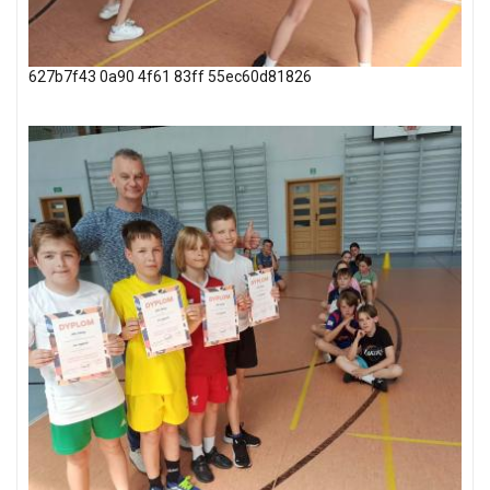
627b7f43 0a90 4f61 83ff 55ec60d81826