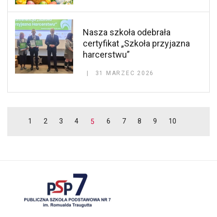
Nasza szkoła odebrała
certyfikat „Szkoła przyjazna
harcerstwu”
31 MARZEC 2026
1
2
3
4
6
7
8
9
10
5