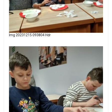
Img 20231215 093804 Hdr