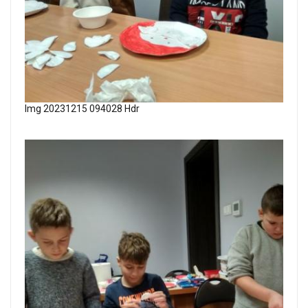
Img 20231215 094028 Hdr