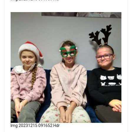
Img 20231215 091652 Hdr