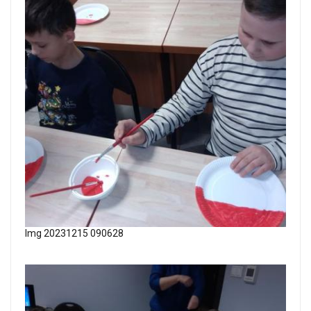
Img 20231215 090628