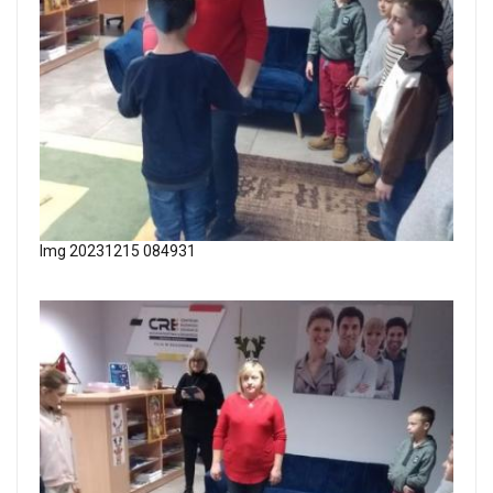
Img 20231215 084931