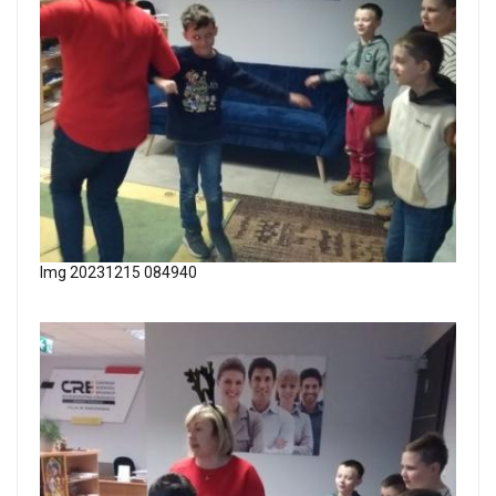
Img 20231215 084940