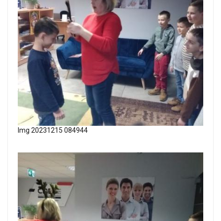
Img 20231215 084944