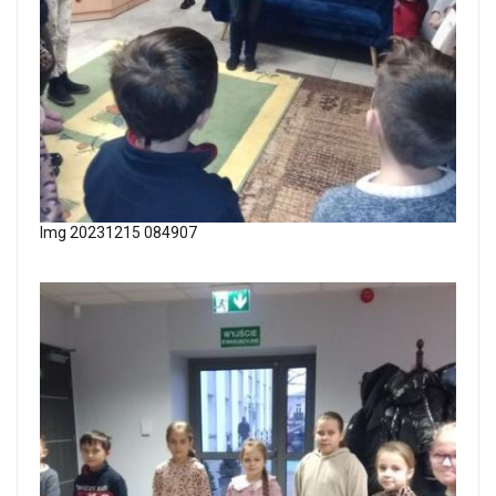
Img 20231215 084907