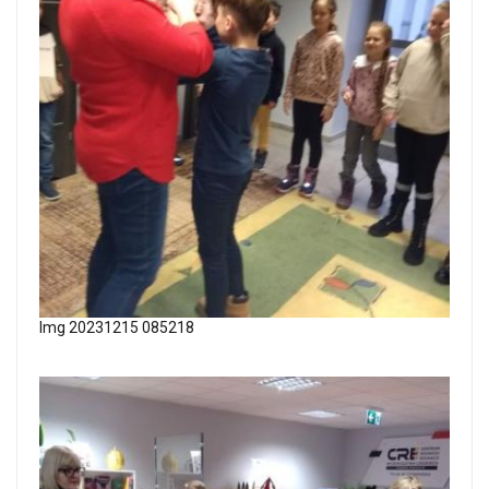
Img 20231215 085218