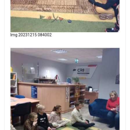
Img 20231215 084002