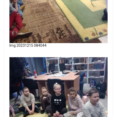
Img 20231215 084044