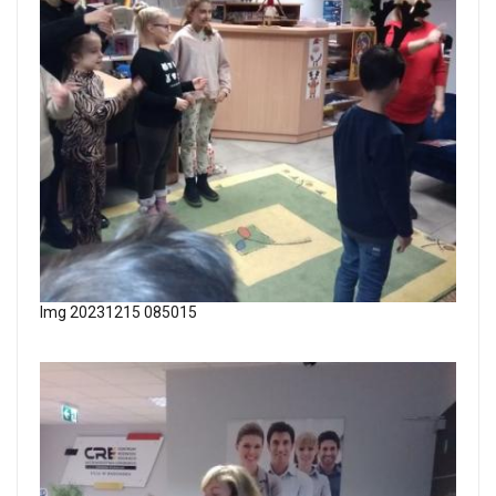
Img 20231215 085015