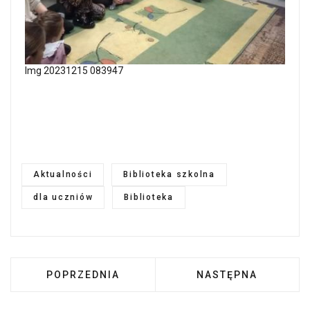
Img 20231215 083947
Aktualności
Biblioteka szkolna
dla uczniów
Biblioteka
POPRZEDNIA STRONA: WYSTAWA W BIBLIOTECE
NASTĘPNA STRONA: 
POPRZEDNIA
NASTĘPNA