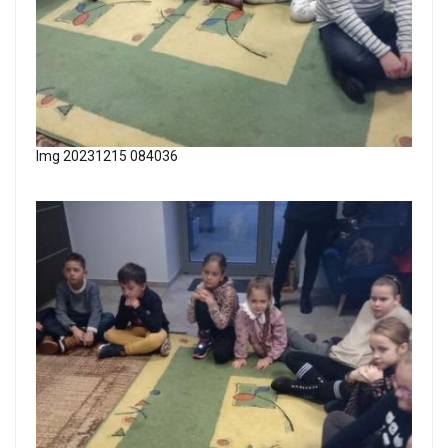
Img 20231215 084036