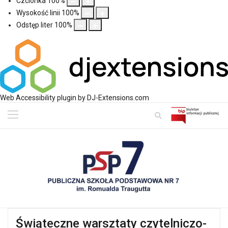
Czcionka
100
%
Wysokość linii
100
%
Odstęp liter
100
%
Web Accessibility plugin
by DJ-Extensions.com
Świąteczne warsztaty czytelniczo-