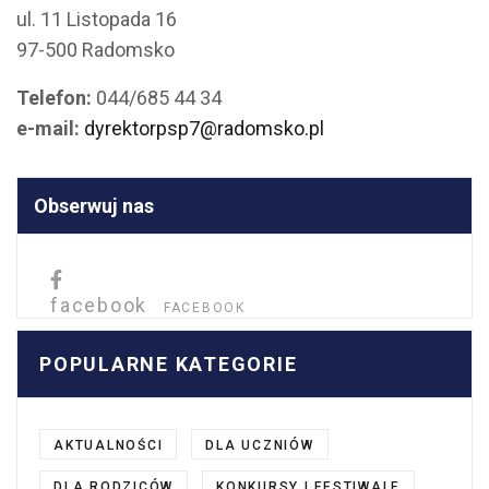
ul. 11 Listopada 16
97-500 Radomsko
Telefon:
044/685 44 34
e-mail:
dyrektorpsp7@radomsko.pl
Obserwuj nas
facebook
FACEBOOK
POPULARNE KATEGORIE
AKTUALNOŚCI
DLA UCZNIÓW
DLA RODZICÓW
KONKURSY I FESTIWALE