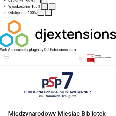
Czcionka
100
%
Wysokość linii
100
%
Odstęp liter
100
%
Web Accessibility plugin
by DJ-Extensions.com
Międzynarodowy Miesiąc Bibliotek