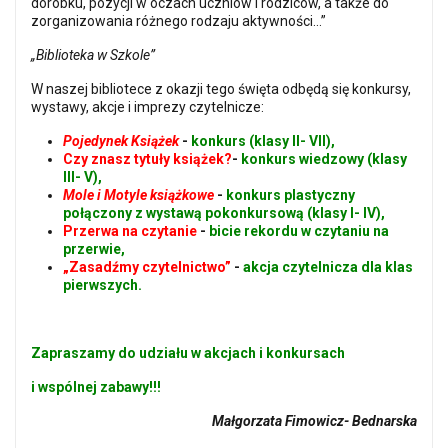
dorobku, pozycji w oczach uczniów i rodziców, a także do
zorganizowania różnego rodzaju aktywności...”
„Biblioteka w Szkole”
W naszej bibliotece z okazji tego święta odbędą się konkursy,
wystawy, akcje i imprezy czytelnicze:
Pojedynek Książek
-
konkurs (klasy II- VII),
Czy znasz tytuły książek?
-
konkurs wiedzowy (klasy
III- V),
Mole i Motyle książkowe
-
konkurs plastyczny
połączony z wystawą pokonkursową (klasy I- IV),
Przerwa na czytanie
-
bicie rekordu w czytaniu na
przerwie,
„Zasadźmy czytelnictwo”
-
akcja czytelnicza dla klas
pierwszych.
Zapraszamy do udziału w akcjach i konkursach
i wspólnej zabawy!!!
Małgorzata Fimowicz- Bednarska