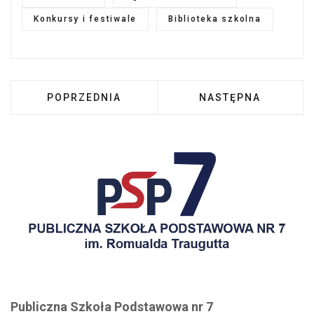
Konkursy i festiwale
Biblioteka szkolna
POPRZEDNIA STRONA: AKCJA CZYTELNICZA B
NASTĘPNA STRONA:
POPRZEDNIA
NASTĘPNA
Publiczna Szkoła Podstawowa nr 7