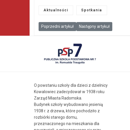
Aktualności
Spotkania
Poprzedni artykuł: Zbiórka na rzecz Schroniska
Następny artykuł: Dzień Sza
Poprzedni artykuł
Następny artykuł
O powstaniu szkoły dla dzieci z dzielnicy
Kowalowiec zadecydował w 1938 roku
Zarząd Miasta Radomska.
Budynek szkoły wybudowano jesienią
1938 r. z drzewa, które pochodziło z
rozbiórki starego domu,
przeznaczonego na mieszkania dla