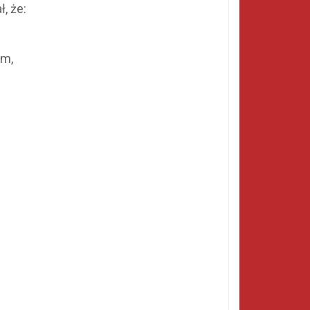
, że:
ym,