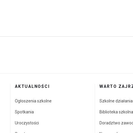
 dla Bezdomnych Zwierząt
lonej Fryzury
AKTUALNOŚCI
WARTO ZAJR
Ogłoszenia szkolne
Szkolne działani
Spotkania
Biblioteka szkoln
Uroczystości
Doradztwo zawo