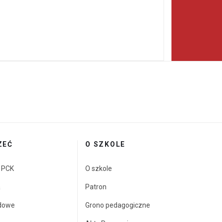
ZEĆ
O SZKOLE
a PCK
O szkole
a
Patron
dowe
Grono pedagogiczne