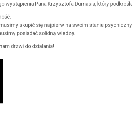
 wystąpienia Pana Krzysztofa Durnasia, który podkreślał
ność,
, musimy skupić się najpierw na swoim stanie psychiczn
musimy posiadać solidną wiedzę.
nam drzwi do działania!