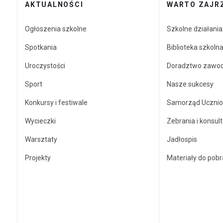
AKTUALNOŚCI
WARTO ZAJR
Ogłoszenia szkolne
Szkolne działani
Spotkania
Biblioteka szkoln
Uroczystości
Doradztwo zawo
Sport
Nasze sukcesy
Konkursy i festiwale
Samorząd Ucznio
Wycieczki
Zebrania i konsult
Warsztaty
Jadłospis
Projekty
Materiały do pobr