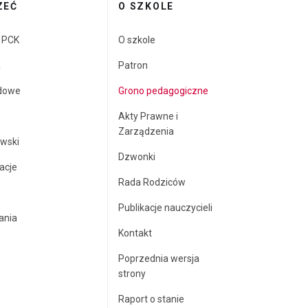
ZEĆ
O SZKOLE
a PCK
O szkole
a
Patron
dowe
Grono pedagogiczne
Akty Prawne i
Zarządzenia
wski
Dzwonki
acje
Rada Rodziców
Publikacje nauczycieli
ania
Kontakt
Poprzednia wersja
strony
Raport o stanie