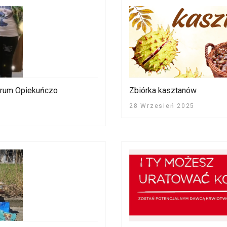
trum Opiekuńczo
Zbiórka kasztanów
28 Wrzesień 2025