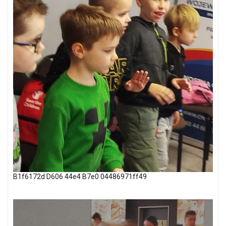
B1f6172d D606 44e4 B7e0 04486971ff49