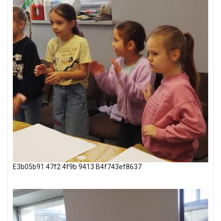
E3b05b91 47f2 4f9b 9413 B4f743ef8637