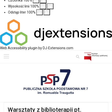
Czcionka
100
%
Wysokość linii
100
%
Odstęp liter
100
%
Web Accessibility plugin
by DJ-Extensions.com
Warsztaty z biblioterapii pt.