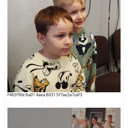
F465f90e Ba01 4aea B031 5f7ae2a7caf3