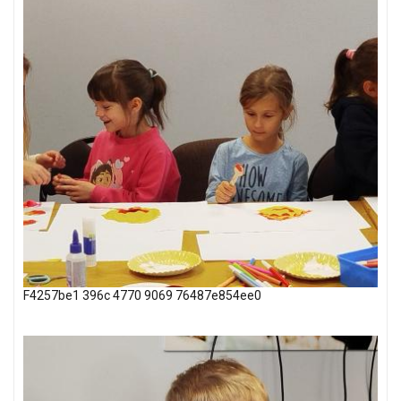
F4257be1 396c 4770 9069 76487e854ee0