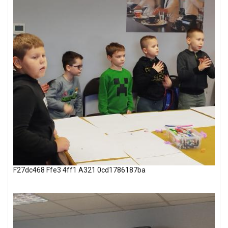
F27dc468 Ffe3 4ff1 A321 0cd1786187ba