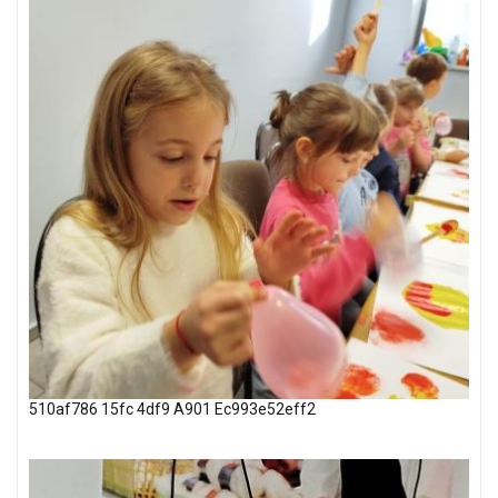
510af786 15fc 4df9 A901 Ec993e52eff2