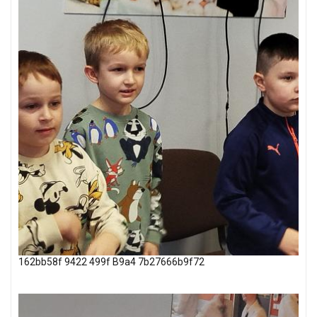
162bb58f 9422 499f B9a4 7b27666b9f72