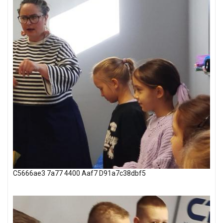
C5666ae3 7a77 4400 Aaf7 D91a7c38dbf5