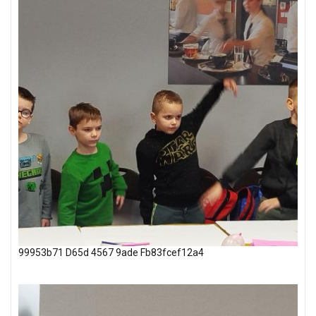
99953b71 D65d 4567 9ade Fb83fcef12a4