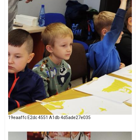
19eaaffc E2dc 4551 A1db 4d5ade27e035