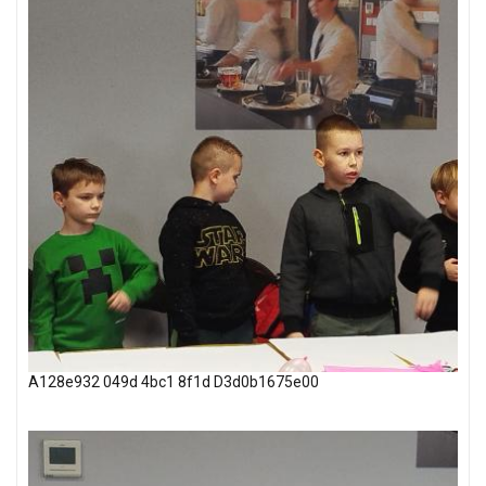
A128e932 049d 4bc1 8f1d D3d0b1675e00