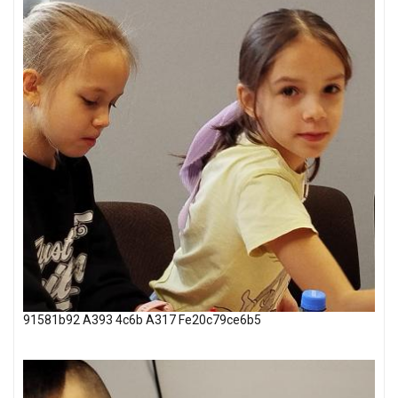
91581b92 A393 4c6b A317 Fe20c79ce6b5