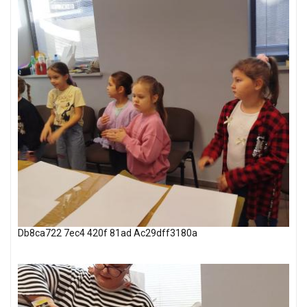
Db8ca722 7ec4 420f 81ad Ac29dff3180a