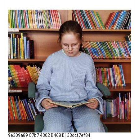
9e309a89 C7b7 4302 B468 E133dcf7ef84