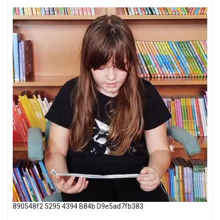
890548f2 5295 4394 B84b D9e5ad7fb383