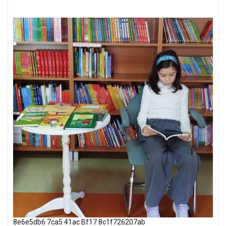
8e6e5db6 7ca5 41ac Bf17 8c1f726207ab