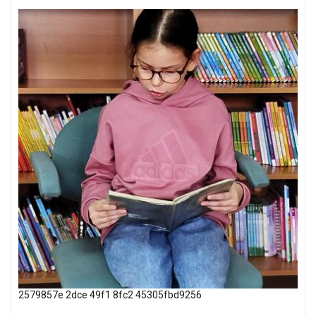
2579857e 2dce 49f1 8fc2 45305fbd9256