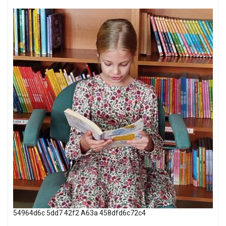
54964d6c 5dd7 42f2 A63a 458dfd6c72c4