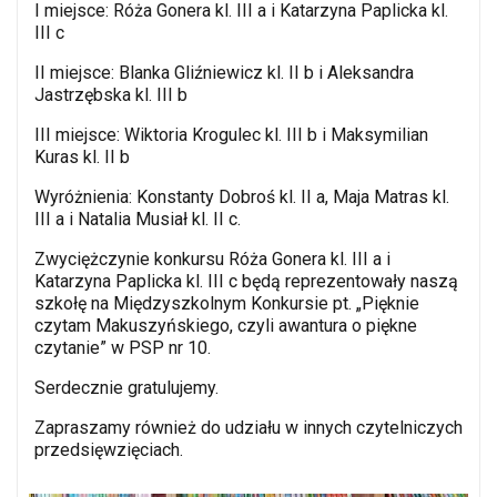
I miejsce: Róża Gonera kl. III a i Katarzyna Paplicka kl.
III c
II miejsce: Blanka Gliźniewicz kl. II b i Aleksandra
Jastrzębska kl. III b
III miejsce: Wiktoria Krogulec kl. III b i Maksymilian
Kuras kl. II b
Wyróżnienia: Konstanty Dobroś kl. II a, Maja Matras kl.
III a i Natalia Musiał kl. II c.
Zwyciężczynie konkursu Róża Gonera kl. III a i
Katarzyna Paplicka kl. III c będą reprezentowały naszą
szkołę na Międzyszkolnym Konkursie pt. „Pięknie
czytam Makuszyńskiego, czyli awantura o piękne
czytanie” w PSP nr 10.
Serdecznie gratulujemy.
Zapraszamy również do udziału w innych czytelniczych
przedsięwzięciach.