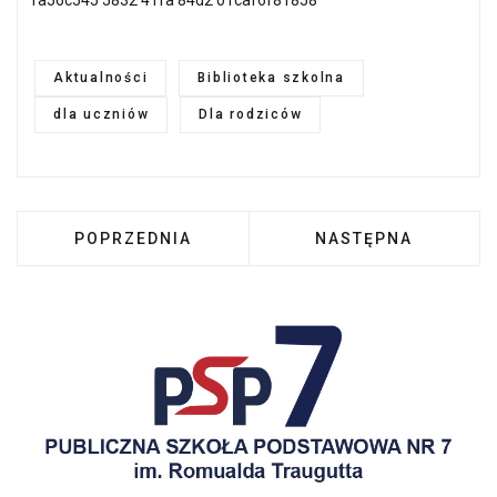
1a56c545 5832 41fa 84d2 01caf6f81858
Aktualności
Biblioteka szkolna
dla uczniów
Dla rodziców
POPRZEDNIA STRONA: SPOTKANIE AUTORSKIE
NASTĘPNA STRONA:
POPRZEDNIA
NASTĘPNA