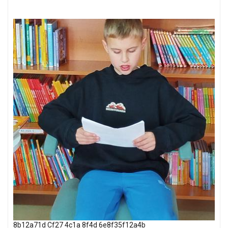
8b12a71d Cf27 4c1a 8f4d 6e8f35f12a4b