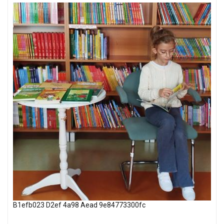
B1efb023 D2ef 4a98 Aead 9e84773300fc