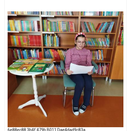
6e88ec88 3b4f 479b B011 Dae4dad9c83a