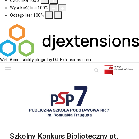
Czcionka
100
%
Wysokość linii
100
%
Odstęp liter
100
%
Web Accessibility plugin
by DJ-Extensions.com
Szkolny Konkurs Biblioteczny pt.