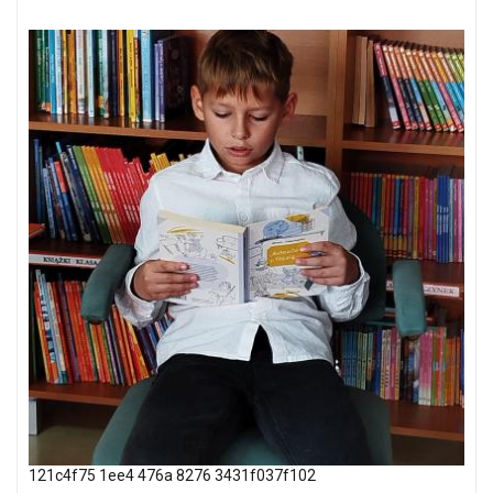
121c4f75 1ee4 476a 8276 3431f037f102