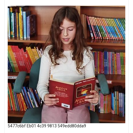
5477c6bf Eb01 4c39 9813 549edd80dda9