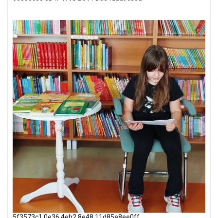
5f3573c1 0e36 4eb2 8e48 11d85e8ee0ff