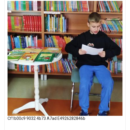
Cf1b00c9 9032 4b73 A7ad E4926282846b