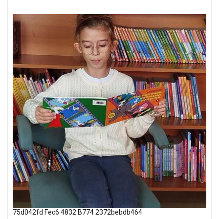
75d042fd Fec6 4832 B774 2372bebdb464