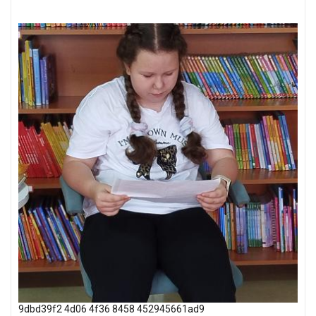
9dbd39f2 4d06 4f36 8458 452945661ad9