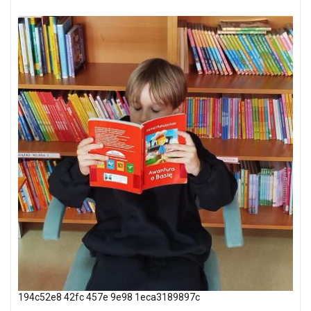
194c52e8 42fc 457e 9e98 1eca3189897c