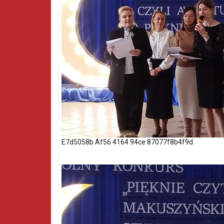
E7d5058b Af56 4164 94ce 87077f8b4f9d