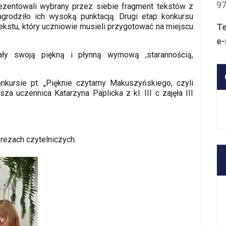
9
ezentowali wybrany przez siebie fragment tekstów z
grodziło ich wysoką punktacją. Drugi etap konkursu
kstu, który uczniowie musieli przygotować na miejscu
Te
e-
ały swoją piękną i płynną wymową ,starannością,
kursie pt. „Pięknie czytamy Makuszyńskiego, czyli
asza uczennica Katarzyna Paplicka z kl. III c zajęła III
rezach czytelniczych.