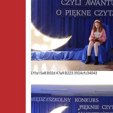
Effa15e8 B02d 47a9 B223 3924cfc34043