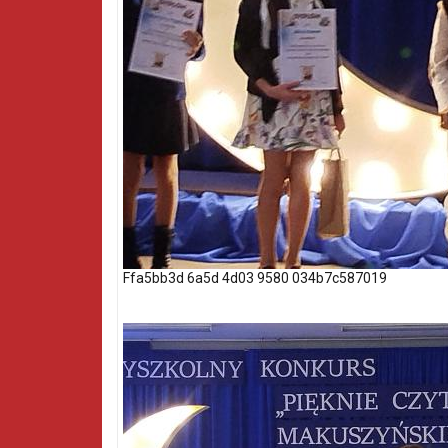
Ffa5bb3d 6a5d 4d03 9580 034b7c587019