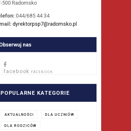
7-500 Radomsko
lefon:
044/685 44 34
mail:
dyrektorpsp7@radomsko.pl
Obserwuj nas
facebook
FACEBOOK
POPULARNE KATEGORIE
AKTUALNOŚCI
DLA UCZNIÓW
DLA RODZICÓW