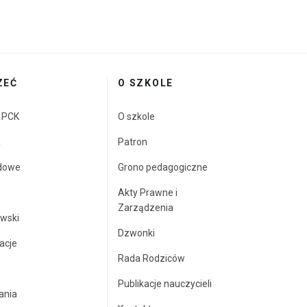
ZEĆ
O SZKOLE
a PCK
O szkole
a
Patron
dowe
Grono pedagogiczne
Akty Prawne i
Zarządzenia
wski
Dzwonki
acje
Rada Rodziców
Publikacje nauczycieli
ania