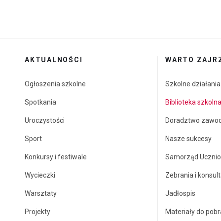
AKTUALNOŚCI
WARTO ZAJR
Ogłoszenia szkolne
Szkolne działani
Spotkania
Biblioteka szkoln
Uroczystości
Doradztwo zawo
Sport
Nasze sukcesy
Konkursy i festiwale
Samorząd Ucznio
Wycieczki
Zebrania i konsult
Warsztaty
Jadłospis
Projekty
Materiały do pobr