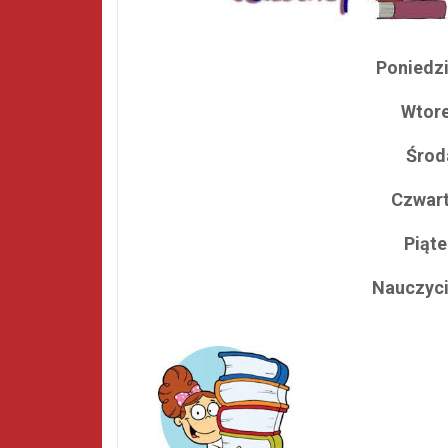
Poniedz
Wtor
Ś
ro
Czwar
Pi
ą
t
Nauczycie