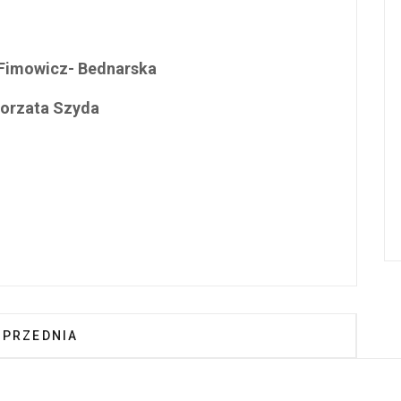
Fimowicz- Bednarska
orzata Szyda
PRZEDNIA STRONA: ROK SZKOLNY 2023/2024 W BIBL
OPRZEDNIA