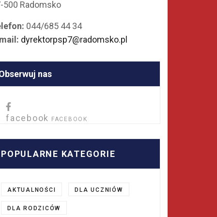
7-500 Radomsko
lefon:
044/685 44 34
mail:
dyrektorpsp7@radomsko.pl
Obserwuj nas
facebook
FACEBOOK
POPULARNE KATEGORIE
AKTUALNOŚCI
DLA UCZNIÓW
DLA RODZICÓW