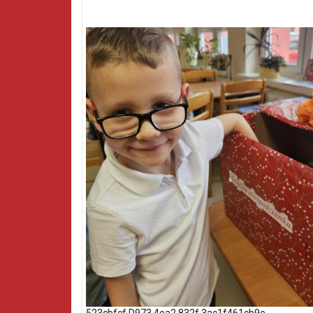
523cbfcf D973 4ea2 832f 3ac1f461cb9e