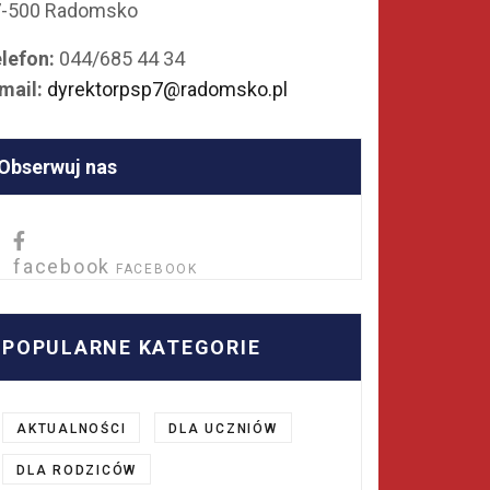
7-500 Radomsko
lefon:
044/685 44 34
mail:
dyrektorpsp7@radomsko.pl
Obserwuj nas
facebook
FACEBOOK
POPULARNE KATEGORIE
AKTUALNOŚCI
DLA UCZNIÓW
DLA RODZICÓW