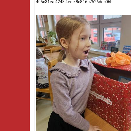
405c31ea 4248 4ede 8c8f 6c7526dec06b