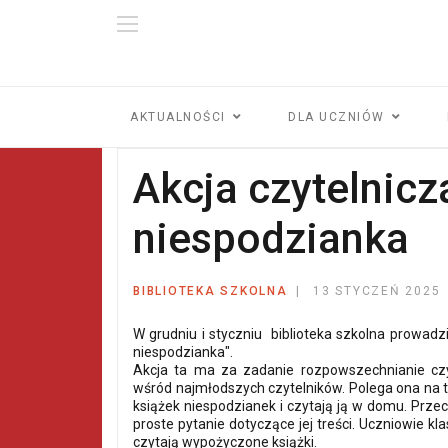
AKTUALNOŚCI
DLA UCZNIÓW
Akcja czytelnicz
niespodzianka
BIBLIOTEKA SZKOLNA
13 STYCZEŃ 2025
W grudniu i styczniu biblioteka szkolna prowadz
niespodzianka".
Akcja ta ma za zadanie rozpowszechnianie czy
wśród najmłodszych czytelników. Polega ona na ty
książek niespodzianek i czytają ją w domu. Przec
proste pytanie dotyczące jej treści. Uczniowie kl
czytają wypożyczone książki.