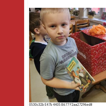
0530c32b E47b 4405 B677 F2aa27296ed8