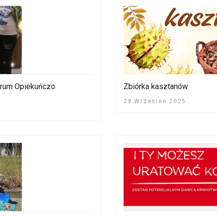
trum Opiekuńczo
Zbiórka kasztanów
28 Wrzesień 2025