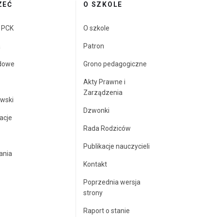
ZEĆ
O SZKOLE
a PCK
O szkole
a
Patron
dowe
Grono pedagogiczne
Akty Prawne i
Zarządzenia
wski
Dzwonki
acje
Rada Rodziców
Publikacje nauczycieli
ania
Kontakt
Poprzednia wersja
strony
Raport o stanie