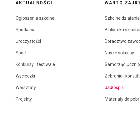
AKTUALNOŚCI
WARTO ZAJR
Ogłoszenia szkolne
Szkolne działani
Spotkania
Biblioteka szkoln
Uroczystości
Doradztwo zawo
Sport
Nasze sukcesy
Konkursy i festiwale
Samorząd Ucznio
Wycieczki
Zebrania i konsult
Warsztaty
Jadłospis
Projekty
Materiały do pobr