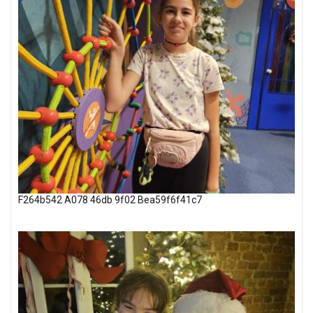
F264b542 A078 46db 9f02 Bea59f6f41c7