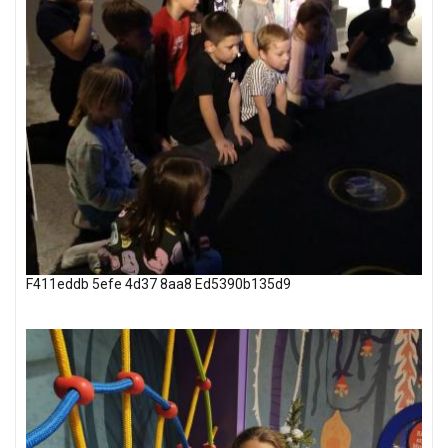
F411eddb 5efe 4d37 8aa8 Ed5390b135d9