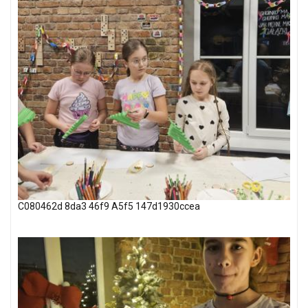
C080462d 8da3 46f9 A5f5 147d1930ccea