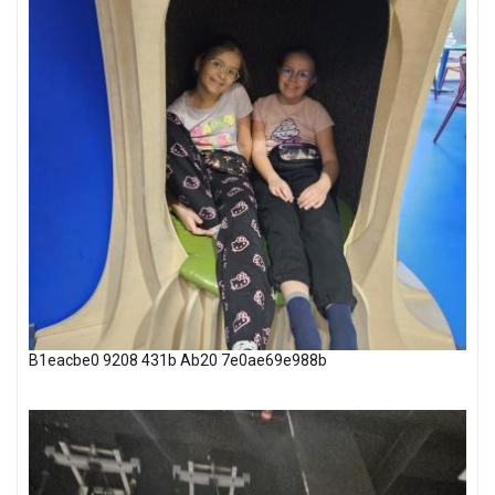
B1eacbe0 9208 431b Ab20 7e0ae69e988b