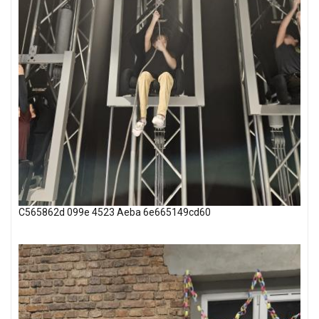
C565862d 099e 4523 Aeba 6e665149cd60