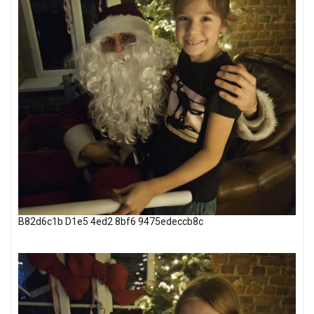
B82d6c1b D1e5 4ed2 8bf6 9475edeccb8c