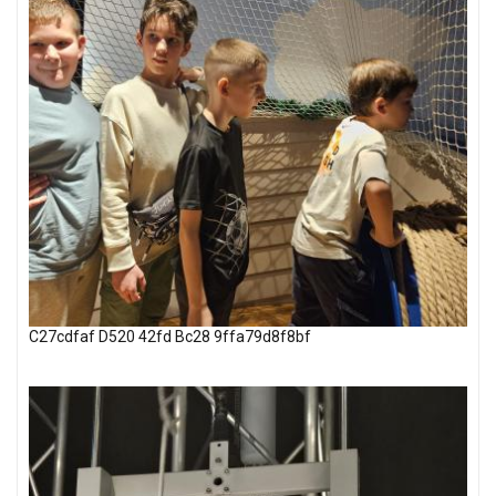
C27cdfaf D520 42fd Bc28 9ffa79d8f8bf