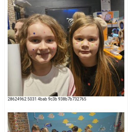
28624962 5031 4bab 9c3b 938b7b732765