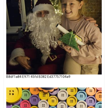
B8df1a84 E971 45fd B382 Ed37757104a9