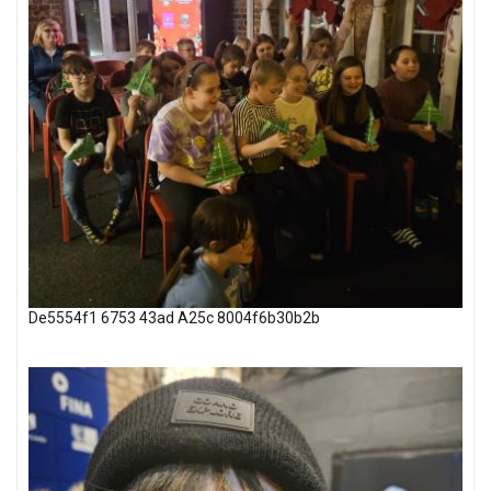
De5554f1 6753 43ad A25c 8004f6b30b2b