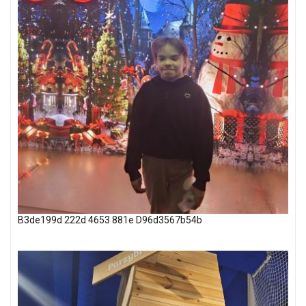
B3de199d 222d 4653 881e D96d3567b54b