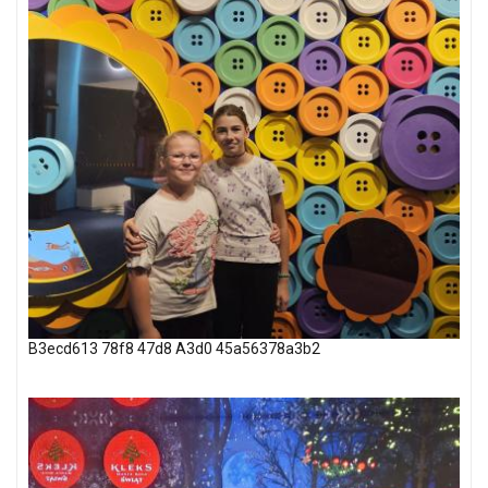
B3ecd613 78f8 47d8 A3d0 45a56378a3b2