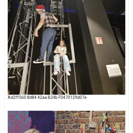
Ad2ff560 8d84 42aa B24b F0470129d07e