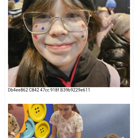
Db4ee862 C842 47cc 918f B39b9229e611