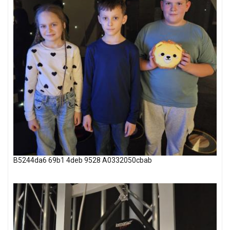
B5244da6 69b1 4deb 9528 A0332050cbab