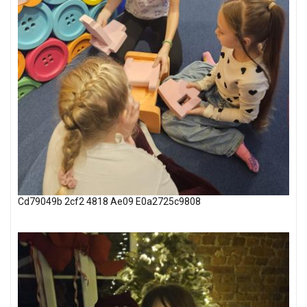
Cd79049b 2cf2 4818 Ae09 E0a2725c9808