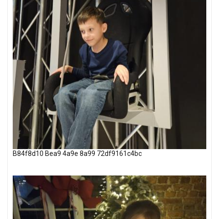
B84f8d10 Bea9 4a9e 8a99 72df9161c4bc