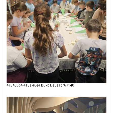
410405b4 418a 46e4 B07b De3e1df67140