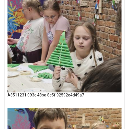
A8511231 093c 48ba 8c5f 92592e4d49a7