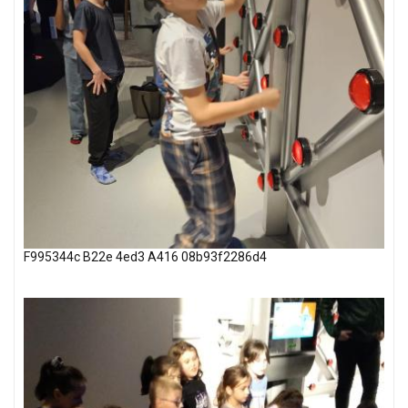
F995344c B22e 4ed3 A416 08b93f2286d4