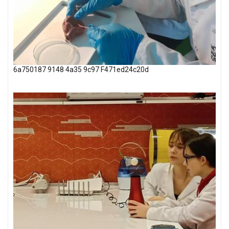
6a750187 9148 4a35 9c97 F471ed24c20d