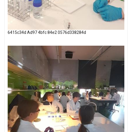
6415c34d Ad97 4bfc 84e2 0576d338284d