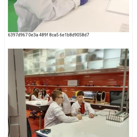
6397d967 0e3a 489f 8ca5 6e1b8d9058d7