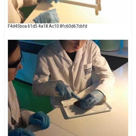
F4d45bca 61d5 4a18 Ac10 8fc60d67cbfd