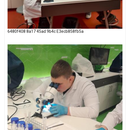
6480f408 8a17 45ad 9b4c E3ecb858fb5a