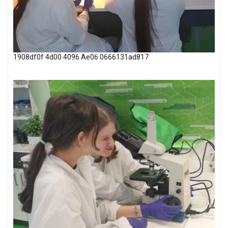
1908df0f 4d00 4096 Ae06 0666131ad817