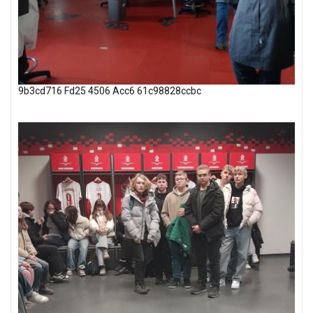
9b3cd716 Fd25 4506 Acc6 61c98828ccbc