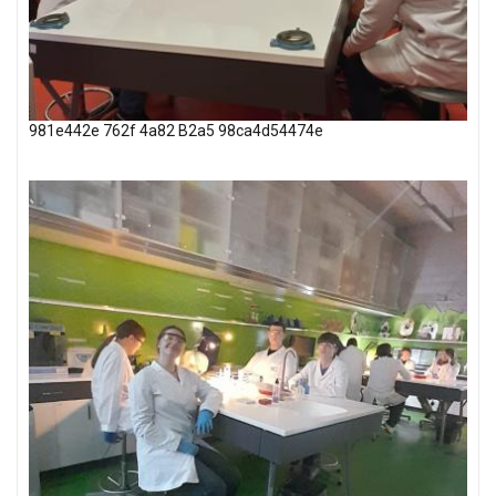
981e442e 762f 4a82 B2a5 98ca4d54474e