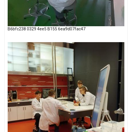
B6bfc238 0329 4ee5 B155 6ea9d07fac47