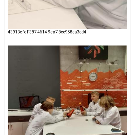
43913efc F387 4614 9ea7 8cc958ca3cd4