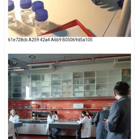
61e728cb A259 42a4 A6b9 B05069d5a105