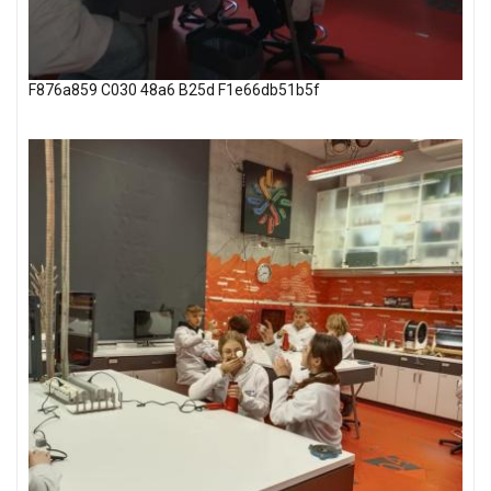
F876a859 C030 48a6 B25d F1e66db51b5f