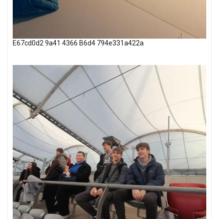
E67cd0d2 9a41 4366 B6d4 794e331a422a