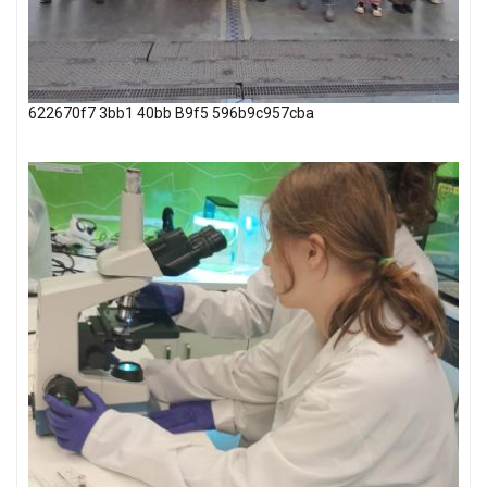
622670f7 3bb1 40bb B9f5 596b9c957cba