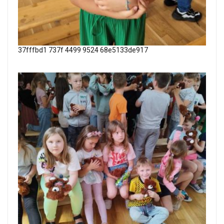
37fffbd1 737f 4499 9524 68e5133de917