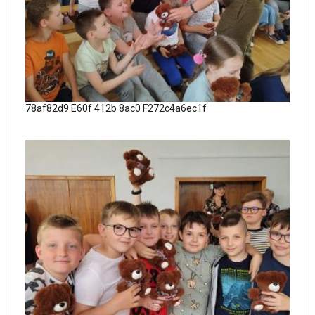
78af82d9 E60f 412b 8ac0 F272c4a6ec1f