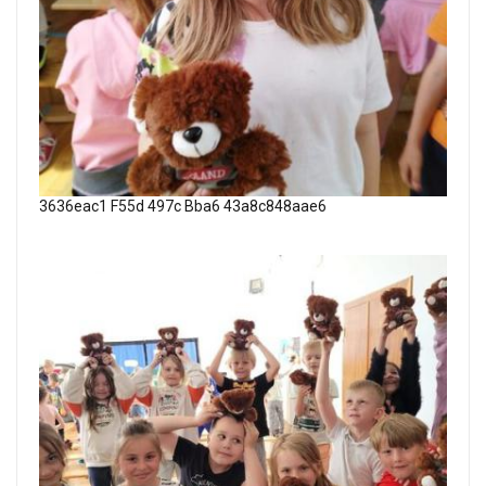
3636eac1 F55d 497c Bba6 43a8c848aae6