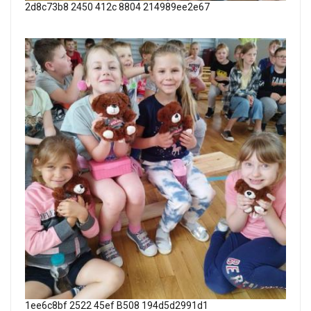
2d8c73b8 2450 412c 8804 214989ee2e67
1ee6c8bf 2522 45ef B508 194d5d2991d1