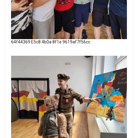
64f44369 E5c8 4b0a 8f1e 9619af7f56cc