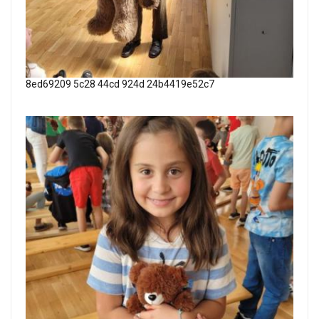
8ed69209 5c28 44cd 924d 24b4419e52c7