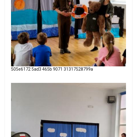
505e6172 5ad3 465b 9071 31317528799a