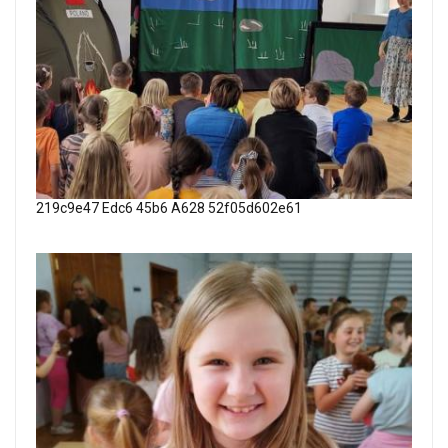
219c9e47 Edc6 45b6 A628 52f05d602e61