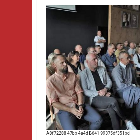
A8f72288 47bb 4a4d B641 99375df351bd