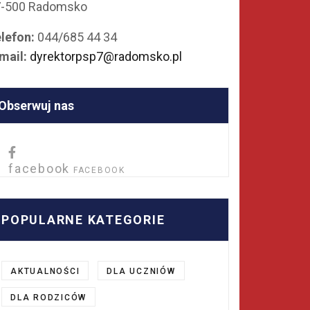
7-500 Radomsko
lefon:
044/685 44 34
mail:
dyrektorpsp7@radomsko.pl
Obserwuj nas
facebook
FACEBOOK
POPULARNE KATEGORIE
AKTUALNOŚCI
DLA UCZNIÓW
DLA RODZICÓW