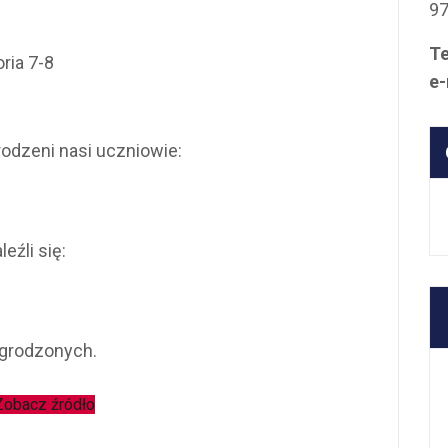
9
Te
ria 7-8
e-
rodzeni nasi uczniowie:
eźli się:
agrodzonych.
obacz źródło