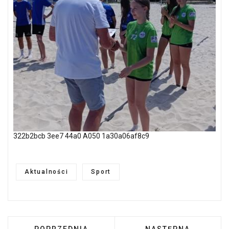
322b2bcb 3ee7 44a0 A050 1a30a06af8c9
Aktualności
Sport
POPRZEDNIA STRONA: SPORTOWY MAJ NASZY
NASTĘPNA STRONA: