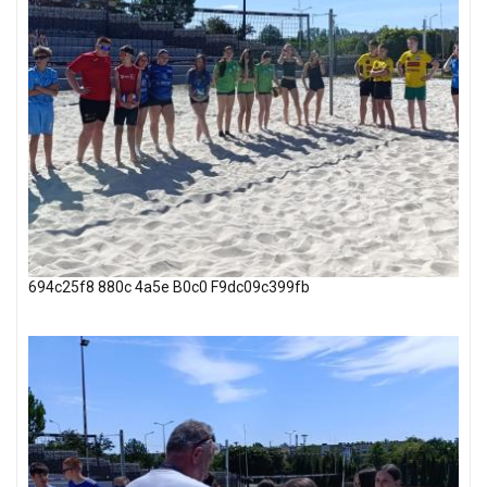
694c25f8 880c 4a5e B0c0 F9dc09c399fb