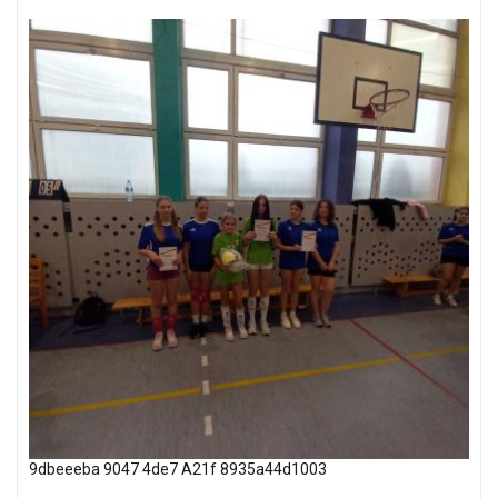
9dbeeeba 9047 4de7 A21f 8935a44d1003