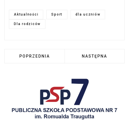
Aktualności
Sport
dla uczniów
Dla rodziców
POPRZEDNIA STRONA: OSTATNI CZYLI 4 DZI
NASTĘPNA STRONA:
POPRZEDNIA
NASTĘPNA