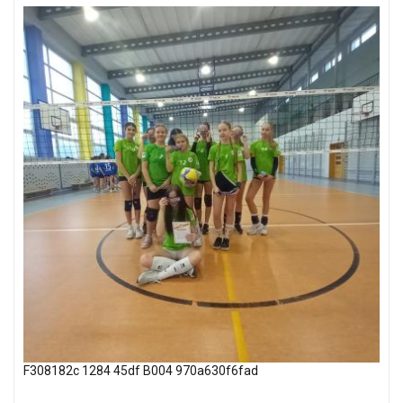
F308182c 1284 45df B004 970a630f6fad