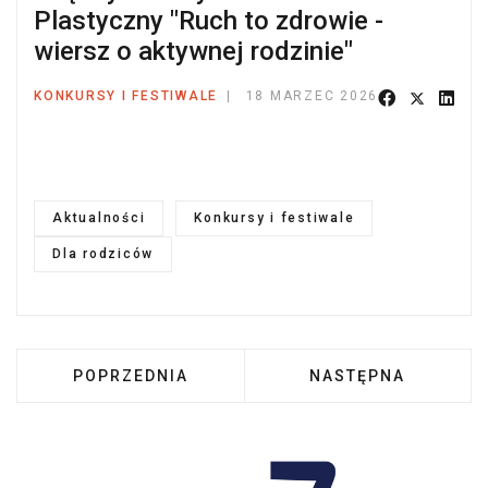
Plastyczny "Ruch to zdrowie -
wiersz o aktywnej rodzinie"
KONKURSY I FESTIWALE
18 MARZEC 2026
Aktualności
Konkursy i festiwale
Dla rodziców
POPRZEDNIA STRONA: MIĘDZYSZKOLNY KONKU
NASTĘPNA STRONA:
POPRZEDNIA
NASTĘPNA