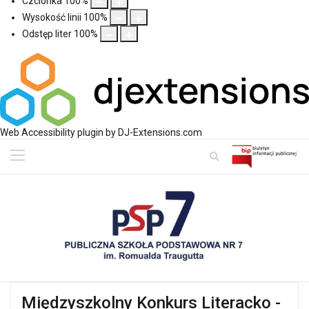
Czcionka
100
%
Wysokość linii
100
%
Odstęp liter
100
%
Web Accessibility plugin
by DJ-Extensions.com
Międzyszkolny Konkurs Literacko -