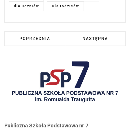
dla uczniów
Dla rodziców
POPRZEDNIA STRONA: XX MIĘDZYSZKOLNY KO
NASTĘPNA STRONA:
POPRZEDNIA
NASTĘPNA
Publiczna Szkoła Podstawowa nr 7