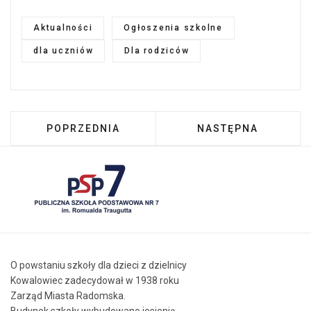
Aktualności
Ogłoszenia szkolne
dla uczniów
Dla rodziców
POPRZEDNIA STRONA: SZKOLNY ZESTAW POD
NASTĘPNA STRONA:
POPRZEDNIA
NASTĘPNA
O powstaniu szkoły dla dzieci z dzielnicy
Kowalowiec zadecydował w 1938 roku
Zarząd Miasta Radomska.
Budynek szkoły wybudowano jesienią