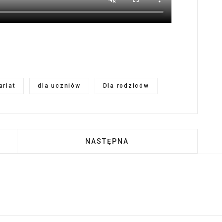
ariat
dla uczniów
Dla rodziców
ISJA PIERNIK – WSPÓLNIE DLA INNYCH
NASTĘPNA STRONA: ZBIÓRKA K
NASTĘPNA