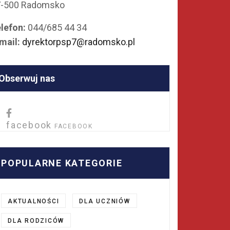
7-500 Radomsko
lefon:
044/685 44 34
mail:
dyrektorpsp7@radomsko.pl
Obserwuj nas
facebook
FACEBOOK
POPULARNE KATEGORIE
AKTUALNOŚCI
DLA UCZNIÓW
DLA RODZICÓW