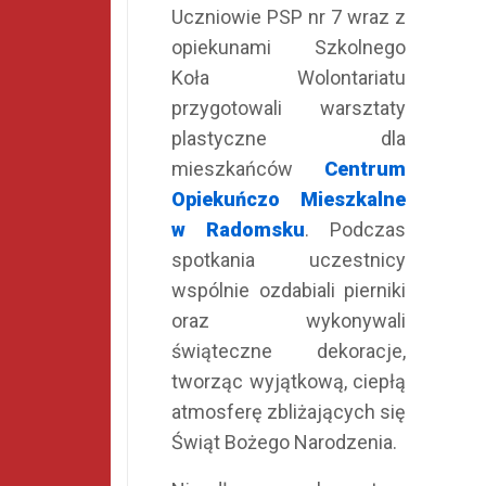
Uczniowie PSP nr 7 wraz z
opiekunami Szkolnego
Koła Wolontariatu
przygotowali warsztaty
plastyczne dla
mieszkańców
Centrum
Opiekuńczo Mieszkalne
w Radomsku
. Podczas
spotkania uczestnicy
wspólnie ozdabiali pierniki
oraz wykonywali
świąteczne dekoracje,
tworząc wyjątkową, ciepłą
atmosferę zbliżających się
Świąt Bożego Narodzenia.