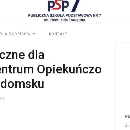
DLA RODZICÓW
KONTAKT
czne dla
ntrum Opiekuńczo
adomsku
025
Pu
ul