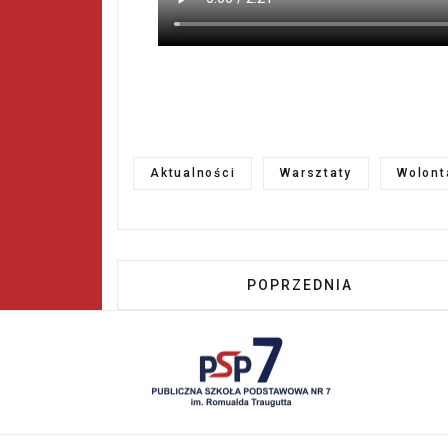
Aktualności
Warsztaty
Wolont
POPRZEDNIA STRONA: M
POPRZEDNIA