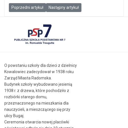
Poprzedni artykuł: Warsztaty papiernicze
Następny artykuł: Życzenia świąteczne od 
Poprzedni artykuł
Następny artykuł
O powstaniu szkoły dla dzieci z dzielnicy
Kowalowiec zadecydował w 1938 roku
Zarząd Miasta Radomska.
Budynek szkoły wybudowano jesienią
1938 r. z drzewa, które pochodziło z
rozbiórki starego domu,
przeznaczonego na mieszkania dla
nauczycieli, a mieszczącego się przy
ulicy Bugaj.
Ceremonia otwarcia nowej placówki